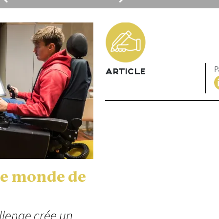
P
ARTICLE
le monde de
allenge crée un