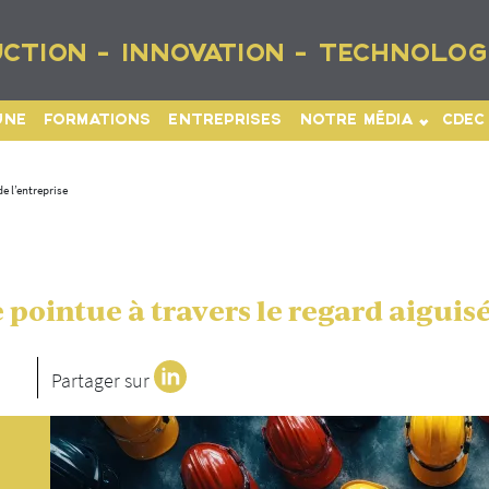
CTION - INNOVATION - TECHNOLOG
UNE
FORMATIONS
ENTREPRISES
NOTRE MÉDIA
CDEC
e l’entreprise
pointue à travers le regard aiguisé
Partager sur