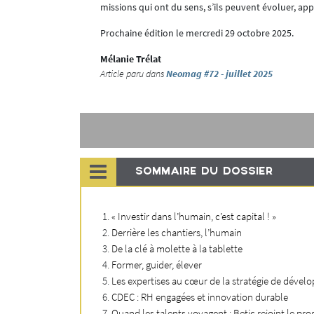
missions qui ont du sens, s’ils peuvent évoluer, app
traçabilité,
 BIM, c’est la
Prochaine édition le mercredi 29 octobre 2025.
nces des
Mélanie Trélat
Article paru dans
Neomag #72 - juillet 2025
gement,
ests) ?
ur autrui ».
n tout autre
citant
SOMMAIRE DU DOSSIER
ité du modèle
ateforme pour
« Investir dans l’humain, c’est capital ! »
ers, c’est plus
Derrière les chantiers, l’humain
De la clé à molette à la tablette
ire comprendre
Former, guider, élever
- et surtout
Les expertises au cœur de la stratégie de déve
en
CDEC : RH engagées et innovation durable
Quand les talents voyagent : Betic rejoint le p