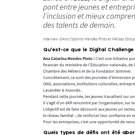
pont entre jeunes et entrepr
l’inclusion et mieux compren
des talents de demain.
Interview d’Ana Catarina Mendes Pinto et Mélissa Straus
’anticipation
Qu’est-ce que le Digital Challenge
ent pour les
Ana Catarina Mendes Pinto :
C’est une initiative 
roduction des
financier du ministère de l’Éducation nationale, de 
Chambre des Métiers et de la Fondation Sommer.
Concrètement, ce sont des journées d’immersion pour
ls quotidiens,
ONG, associations, institutions culturelles, entrep
erts de la
Lavandier & Associés.
Pendant cette journée, les jeunes travaillent sur u
Il s’agit d’un défi rencontré par l’organisation, sur 
 formées
L’objectif est de faire découvrir aux jeunes un sect
le réseau familial -, de renforcer leur confiance en
t maintenant
Pour les entreprises, c’est une opportunité de ren
démocratiser
ppréhender
Quels types de défis ont été abor