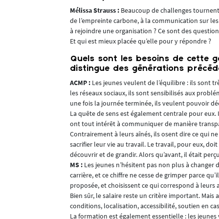
Mélissa Strauss :
Beaucoup de challenges tournent aut
en vulgarisant
de l’empreinte carbone, à la communication sur les 
à rejoindre une organisation ? Ce sont des question
 apprenants
Et qui est mieux placée qu’elle pour y répondre ?
n levier de
la clarté dans
Quels sont les besoins de cette gé
thodologies
distingue des générations précéd
ACMP :
Les jeunes veulent de l’équilibre : ils sont 
les réseaux sociaux, ils sont sensibilisés aux problé
ne
une fois la journée terminée, ils veulent pouvoir dé
La quête de sens est également centrale pour eux. I
BIM Modeleur,
ont tout intérêt à communiquer de manière trans
rtir différents
Contrairement à leurs aînés, ils osent dire ce qui n
sacrifier leur vie au travail. Le travail, pour eux,
ns, tout
MS :
Les jeunes n’hésitent pas non plus à changer de
ités, gestion
carrière, et ce chiffre ne cesse de grimper parce qu’
Une attention
proposée, et choisissent ce qui correspond à leurs
s ? Cette
Bien sûr, le salaire reste un critère important. Mais a
aleur ajoutée
conditions, localisation, accessibilité, soutien en ca
fois vagues ou
La formation est également essentielle : les jeunes 