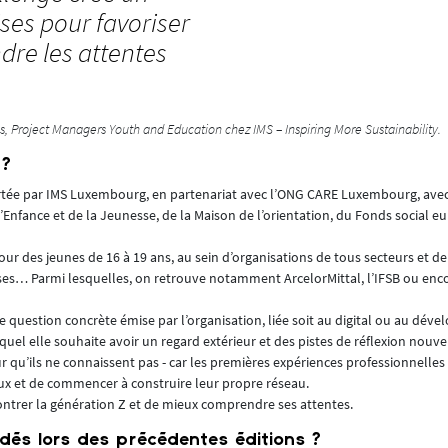
ises pour favoriser
dre les attentes
s, Project Managers Youth and Education chez IMS – Inspiring More Sustainability.
 ?
portée par IMS Luxembourg, en partenariat avec l’ONG CARE Luxembourg, avec
l’Enfance et de la Jeunesse, de la Maison de l’orientation, du Fonds social e
 des jeunes de 16 à 19 ans, au sein d’organisations de tous secteurs et de t
rises… Parmi lesquelles, on retrouve notamment ArcelorMittal, l’IFSB ou enc
ne question concrète émise par l’organisation, liée soit au digital ou au dé
lequel elle souhaite avoir un regard extérieur et des pistes de réflexion nouve
eur qu’ils ne connaissent pas - car les premières expériences professionnelles
 eux et de commencer à construire leur propre réseau.
contrer la génération Z et de mieux comprendre ses attentes.
dés lors des précédentes éditions ?