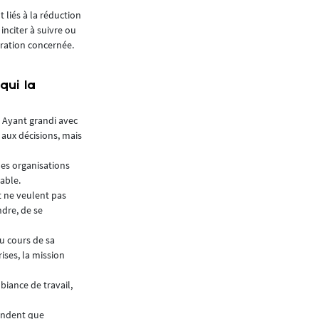
Ces moments d’échange sont l’occasion de par
 liés à la réduction
mais aussi de montrer que la construction est e
nciter à suivre ou
dans ses pratiques quotidiennes.
ération concernée.
qui la
. Ayant grandi avec
r aux décisions, mais
les organisations
able.
et ne veulent pas
ndre, de se
au cours de sa
rises, la mission
mbiance de travail,
tendent que