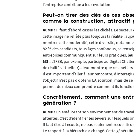
rs projets.
l’entreprise contribue à leur évolution.
rocessus BIM de
Peut-on tirer des clés de ces ob
comme la construction, attractif 
Bie, BCF,
ACMP :
Il faut d’abord casser les clichés. Le secteu
cette image ne reflète plus toujours la réalité : auj
éfinir, de
montrer cette modernité, cette diversité, notammen
82 % des candidats, tous âges confondus, se renseig
ers un autre
entreprises communiquent sur leurs pratiques, leur
mment au sein
MS :
L’IFSB, par exemple, participe au Digital Chall
de réalité virtuelle. Ça leur montre que ces métier
ou le BCF. Je
Il est important d’aller à leur rencontre, d’interagir 
tes, surtout en
l’objectif n’est pas d’obtenir LA solution, mais de 
t natif
permet de mieux comprendre comment ils fonctionn
selon le
Concrètement, comment une entrepr
génération ?
ACMP :
En améliorant son environnement de travail.
s sur un panel
attentes. C’est d’identifier les leviers sur lesquels o
Il faut être à l’écoute, ne pas seulement recueillir
a permet de
Le rapport à la hiérarchie a changé. Cette génératio
ement les