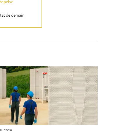
reprise
itat de demain
IL 2026