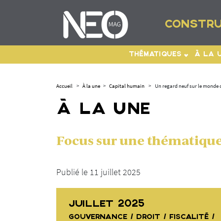
CONSTRU
THÉMATIQUES
À LA 
Accueil
>
À la une
>
Capital humain
>
Un regard neuf sur le monde d
À LA UNE
Focus sur une thématique 
Publié le 11 juillet 2025
JUILLET 2025
GOUVERNANCE / DROIT / FISCALITÉ /