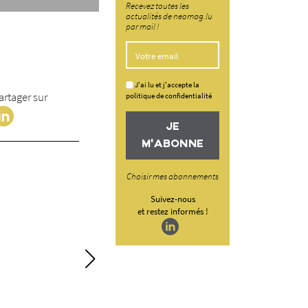
Recevez toutes les
actualités de neomag.lu
par mail !
J'ai lu et j'accepte la
artager sur
politique de confidentialité
JE
M'ABONNE
Choisir mes abonnements
Suivez-nous
et restez informés !
La relève se prépar
L’IFSB multiplie les action
découvrir les métiers de l