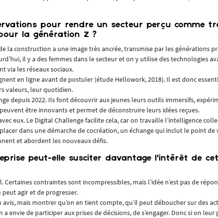
servations pour rendre un secteur perçu comme tra
pour la génération Z ?
r de la construction a une image très ancrée, transmise par les générations p
ourd’hui, il y a des femmes dans le secteur et on y utilise des technologies ava
t via les réseaux sociaux.
nent en ligne avant de postuler (étude Hellowork, 2018). Il est donc essenti
s valeurs, leur quotidien.
enge depuis 2022. Ils font découvrir aux jeunes leurs outils immersifs, expér
s peuvent être innovants et permet de déconstruire leurs idées reçues.
avec eux. Le Digital Challenge facilite cela, car on travaille l’intelligence coll
se placer dans une démarche de cocréation, un échange qui inclut le point de
ent et abordent les nouveaux défis.
ise peut-elle susciter davantage l’intérêt de ce
 Certaines contraintes sont incompressibles, mais l’idée n’est pas de répo
n peut agir et de progresser.
 un avis, mais montrer qu’on en tient compte, qu’il peut déboucher sur des ac
n a envie de participer aux prises de décisions, de s’engager. Donc si on leu