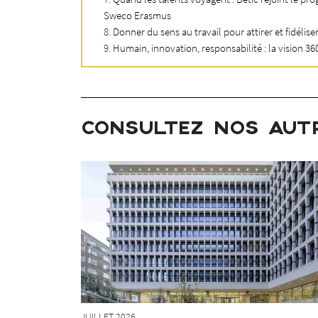
efficace.
Sweco Erasmus
Donner du sens au travail pour attirer et fidélis
e-t-on de
Humain, innovation, responsabilité : la vision 3
), ou
ons échangées
production
is aussi pour
CONSULTEZ NOS AUT
r comprendre
Pour ce qui
leur permet de
es : on
nt repérer.
blige à
ces documents
 gestion
JUILLET 2026