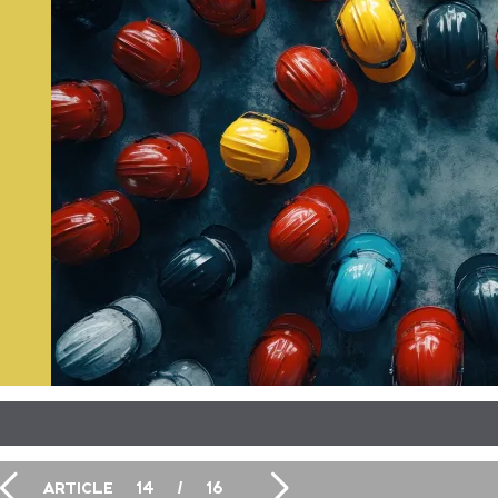
ARTICLE
14
/
16