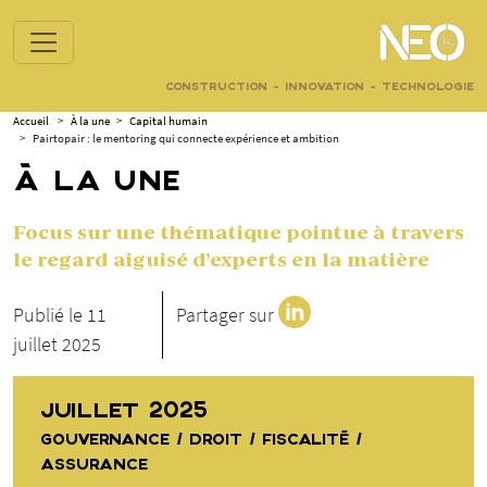
CONSTRUCTION - INNOVATION - TECHNOLOGIE
Accueil
>
À la une
>
Capital humain
>
Pairtopair : le mentoring qui connecte expérience et ambition
À LA UNE
Focus sur une thématique pointue à travers
le regard aiguisé d’experts en la matière
Publié le 11
Partager sur
juillet 2025
JUILLET 2025
GOUVERNANCE / DROIT / FISCALITÉ /
ASSURANCE