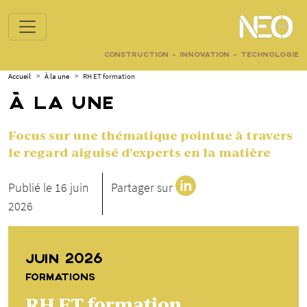
CONSTRUCTION - INNOVATION - TECHNOLOGIE
Accueil
>
À la une
>
RH ET formation
À LA UNE
Focus sur une thématique pointue à travers
le regard aiguisé d’experts en la matière
Publié le 16 juin
Partager sur
2026
JUIN 2026
FORMATIONS
RH ET formation