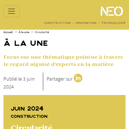
CONSTRUCTION - INNOVATION - TECHNOLOGIE
Accueil
>
À la une
>
Circularité
À LA UNE
Focus sur une thématique pointue à travers
le regard aiguisé d’experts en la matière
Publié le 3 juin
Partager sur
2024
JUIN 2024
CONSTRUCTION
Circularité