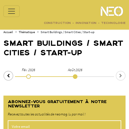
CONSTRUCTION - INNOVATION - TECHNOLOGIE
Accueil
>
Thématique
>
Smart Buildings / Smart Cities / Start-up
SMART BUILDINGS / SMART
CITIES / START-UP
Nov. 2025
Fév. 2026
Août 2026
ABONNEZ-VOUS GRATUITEMENT À NOTRE
NEWSLETTER
Recevez toutes les actualités de neomag.lu par mail !