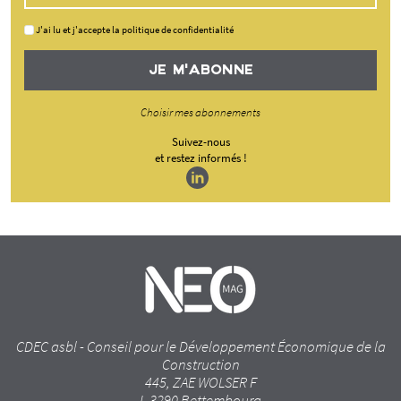
J'ai lu et j'accepte la politique de confidentialité
JE M'ABONNE
Choisir mes abonnements
Suivez-nous
et restez informés !
CDEC asbl - Conseil pour le Développement Économique de la
Construction
445, ZAE WOLSER F
L-3290 Bettembourg