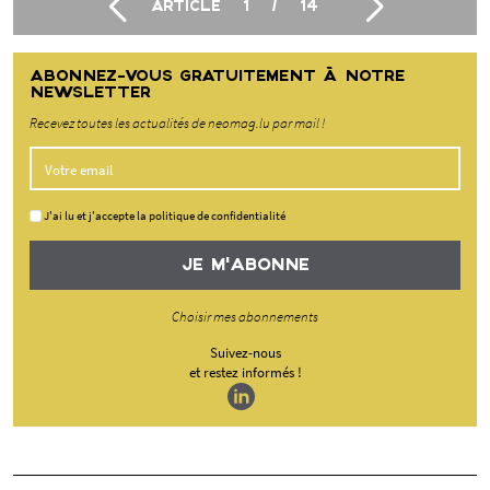
ARTICLE
1
/
14
ABONNEZ-VOUS GRATUITEMENT À NOTRE
NEWSLETTER
Recevez toutes les actualités de neomag.lu par mail !
J'ai lu et j'accepte la politique de confidentialité
JE M'ABONNE
Choisir mes abonnements
Suivez-nous
et restez informés !