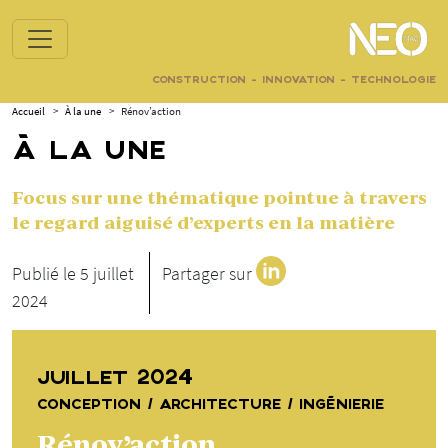
CONSTRUCTION - INNOVATION - TECHNOLOGIE
Accueil
>
À la une
>
Rénov’action
À LA UNE
Focus sur une thématique pointue à travers
le regard aiguisé d’experts en la matière
Publié le 5 juillet
Partager sur
2024
JUILLET 2024
CONCEPTION / ARCHITECTURE / INGÉNIERIE
Rénov’action