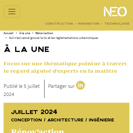
CONSTRUCTION - INNOVATION - TECHNOLOGIE
Accueil
>
À la une
>
Rénov’action
>
Nul n’est censé ignorer la loi et les réglementations urbanistiques
À LA UNE
Focus sur une thématique pointue à travers
le regard aiguisé d’experts en la matière
Publié le 5 juillet
Partager sur
2024
JUILLET 2024
CONCEPTION / ARCHITECTURE / INGÉNIERIE
Rénov’action