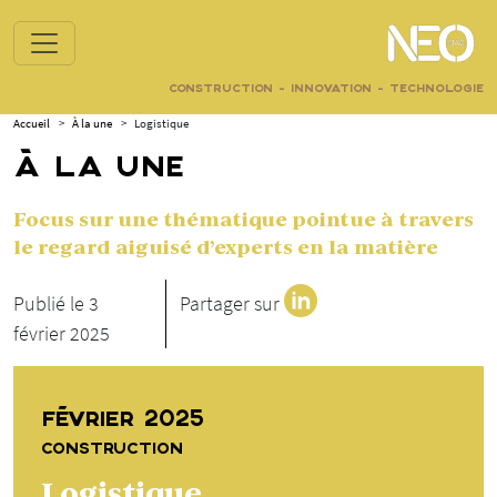
CONSTRUCTION - INNOVATION - TECHNOLOGIE
Accueil
>
À la une
>
Logistique
À LA UNE
Focus sur une thématique pointue à travers
le regard aiguisé d’experts en la matière
Publié le 3
Partager sur
février 2025
FÉVRIER 2025
CONSTRUCTION
Logistique