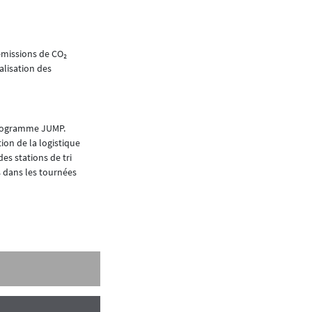
 émissions de CO₂
alisation des
 programme JUMP.
on de la logistique
des stations de tri
s dans les tournées