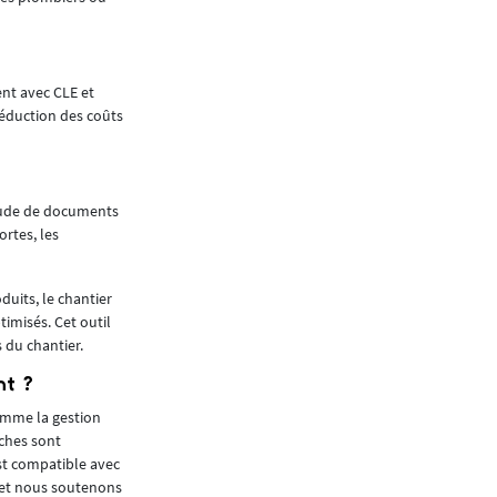
ce soit les accidents entre les équipements et
En tant que courtier, AlliA Insurance Brokers L
de prévention et de gestion des risques seron
nt avec CLE et
sur l’utilisation de technologies comme les logi
réduction des coûts
(Building Information Modeling)... Ces outils p
chantier, mais également d’obtenir une meilleu
d’obtenir des primes en fonction du niveau de r
En plaçant la logistique de chantier au cœur d
titude de documents
réduction de la sinistralité. Cette approche pro
ortes, les
Vanessa Krackenberger, Account Manager ch
Article paru dans
Neomag #68 - janvier 2025
duits, le chantier
timisés. Cet outil
s du chantier.
nt ?
omme la gestion
âches sont
est compatible avec
, et nous soutenons