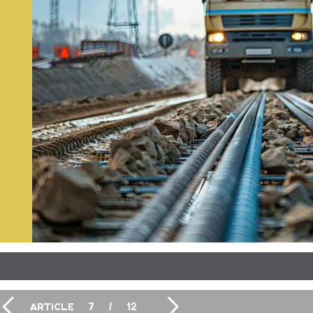
ARTICLE
7
/
12