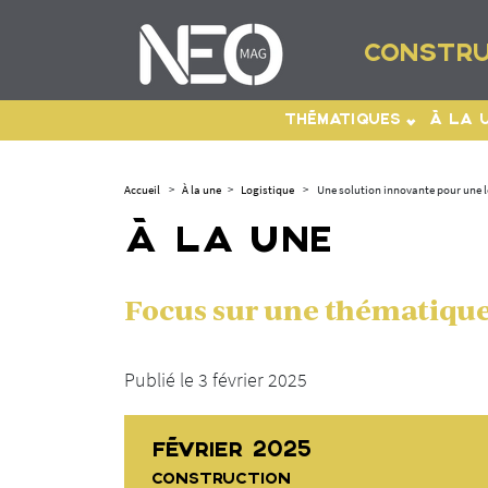
CONSTRU
THÉMATIQUES
À LA 
Accueil
>
À la une
>
Logistique
>
Une solution innovante pour une l
À LA UNE
Focus sur une thématique 
Publié le 3 février 2025
FÉVRIER 2025
CONSTRUCTION