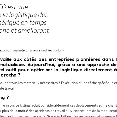
CO est une
e la logistique des
mérique en temps
bone et améliorant
uxembourg Institute of Science and Technology
availle aux côtés des entreprises pionnières dans 
e mutualisée. Aujourd’hui, grâce à une approche de
l outil pour optimiser la logistique directement à
pproche ?
rouper tous les matériaux nécessaires à l’exécution d’une tâche spécifique e
de travail.
ng ?
a livraison. Le kitting réduit considérablement ces déplacements sur le chant
où plus de la moitié des accidents de travail surviennent lors de la manuten
entiel d’optimiser ces processus. Grâce au kitting, des professionnels, comme