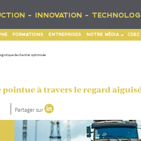
CTION - INNOVATION - TECHNOLOG
UNE
FORMATIONS
ENTREPRISES
NOTRE MÉDIA
CDEC
ogistique de chantier optimisée
pointue à travers le regard aiguisé
Partager sur