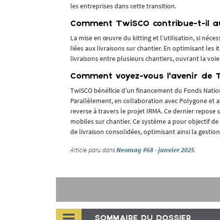
les entreprises dans cette transition.
struction »,
Comment TwiSCO contribue-t-il aux
ntales et
La mise en œuvre du kitting et l’utilisation, si néc
urable pour la
liées aux livraisons sur chantier. En optimisant les 
livraisons entre plusieurs chantiers, ouvrant la voi
Comment voyez-vous l’avenir de 
TwiSCO bénéficie d’un financement du Fonds Natio
Parallèlement, en collaboration avec Polygone et 
reverse à travers le projet IRMA. Ce dernier repose sur
mobiles sur chantier. Ce système a pour objectif de 
de livraison consolidées, optimisant ainsi la gestion
Article paru dans
Neomag #68 - janvier 2025
SOMMAIRE DU DOSSIER