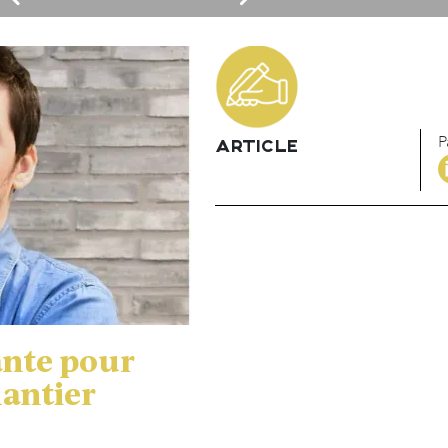
P
ARTICLE
ante pour
hantier