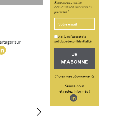
Recevez toutes les
actualités de neomag.lu
par mail !
J'ai lu et j'accepte la
artager sur
politique de confidentialité
JE
M'ABONNE
Choisir mes abonnements
Suivez-nous
et restez informés !
La logistique de c
enjeu clé pour le
Entre gestion des risques