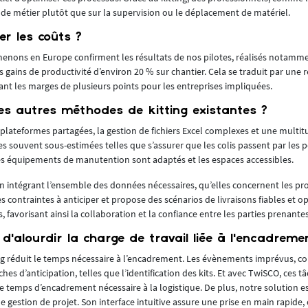
 de métier plutôt que sur la supervision ou le déplacement de matériel.
er les coûts ?
menons en Europe confirment les résultats de nos pilotes, réalisés notamme
ins de productivité d’environ 20 % sur chantier. Cela se traduit par une 
ant les marges de plusieurs points pour les entreprises impliquées.
es autres méthodes de kitting existantes ?
de plateformes partagées, la gestion de fichiers Excel complexes et une mul
s souvent sous-estimées telles que s’assurer que les colis passent par les p
 les équipements de manutention sont adaptés et les espaces accessibles.
n intégrant l’ensemble des données nécessaires, qu’elles concernent les pro
 contraintes à anticiper et propose des scénarios de livraisons fiables et op
 favorisant ainsi la collaboration et la confiance entre les parties prenante
 d’alourdir la charge de travail liée à l’encadreme
ng réduit le temps nécessaire à l’encadrement. Les évènements imprévus, c
es d’anticipation, telles que l’identification des kits. Et avec TwiSCO, ces t
e temps d’encadrement nécessaire à la logistique. De plus, notre solution 
de gestion de projet. Son interface intuitive assure une prise en main rapide