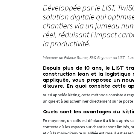
Développée par le LIST, TwiS
solution digitale qui optimis
chantiers via un jumeau nu
réel, réduisant l’impact car
la productivité.
Interview de Fabrice Berroir, R&D Engineer au LIST - L
Depuis plus de 10 ans, le LIST tr
construction lean et la logistiqu
e chantier
appliquée, vous proposez un nouve
es émissions
d’œuvre. En quoi consiste cette a
x de
Aussi appelée kitting, cette méthode consiste à reg
 fois leur
unique et à les acheminer directement sur le poste 
Quels sont les avantages du kitti
enants adaptés
t de disposer
En moyenne, un colis est déplacé 6 à 8 fois après s
contexte où les espaces sur chantier sont limités, 
s qui
et où la main-d’œuvre qualifiée est rare, il est ess