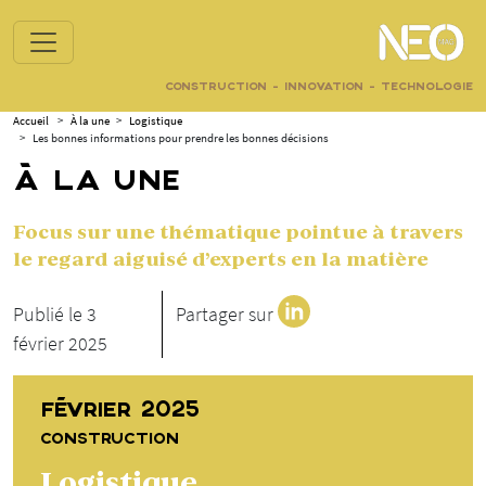
CONSTRUCTION - INNOVATION - TECHNOLOGIE
Accueil
>
À la une
>
Logistique
>
Les bonnes informations pour prendre les bonnes décisions
À LA UNE
Focus sur une thématique pointue à travers
le regard aiguisé d’experts en la matière
Publié le 3
Partager sur
février 2025
FÉVRIER 2025
CONSTRUCTION
Logistique