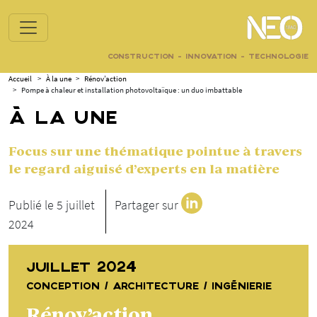
CONSTRUCTION - INNOVATION - TECHNOLOGIE
Accueil
>
À la une
>
Rénov’action
>
Pompe à chaleur et installation photovoltaïque : un duo imbattable
À LA UNE
Focus sur une thématique pointue à travers
le regard aiguisé d’experts en la matière
Publié le 5 juillet
Partager sur
2024
JUILLET 2024
CONCEPTION / ARCHITECTURE / INGÉNIERIE
Rénov’action