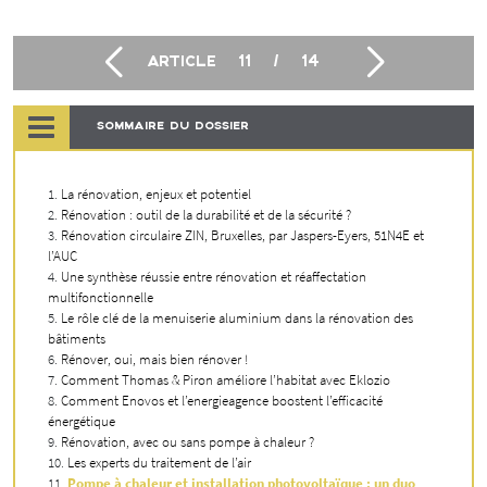
ARTICLE
11
/
14
SOMMAIRE DU DOSSIER
La rénovation, enjeux et potentiel
Rénovation : outil de la durabilité et de la sécurité ?
Rénovation circulaire ZIN, Bruxelles, par Jaspers-Eyers, 51N4E et
l’AUC
Une synthèse réussie entre rénovation et réaffectation
multifonctionnelle
Le rôle clé de la menuiserie aluminium dans la rénovation des
bâtiments
Rénover, oui, mais bien rénover !
Comment Thomas & Piron améliore l’habitat avec Eklozio
Comment Enovos et l’energieagence boostent l’efficacité
énergétique
Rénovation, avec ou sans pompe à chaleur ?
Les experts du traitement de l’air
Pompe à chaleur et installation photovoltaïque : un duo