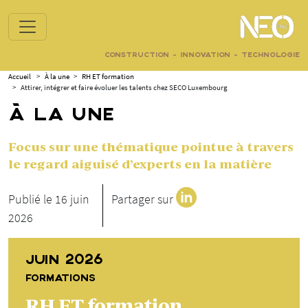
CONSTRUCTION - INNOVATION - TECHNOLOGIE
Accueil
>
À la une
>
RH ET formation
>
Attirer, intégrer et faire évoluer les talents chez SECO Luxembourg
À LA UNE
Focus sur une thématique pointue à travers
le regard aiguisé d’experts en la matière
Publié le 16 juin
Partager sur
2026
JUIN 2026
FORMATIONS
RH ET formation