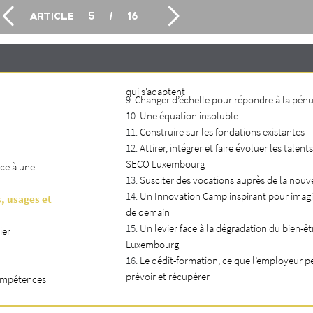
ARTICLE
5
/
16
qui s’adaptent
Changer d’échelle pour répondre à la pénu
Une équation insoluble
Construire sur les fondations existantes
Attirer, intégrer et faire évoluer les talent
SECO Luxembourg
ace à une
Susciter des vocations auprès de la nouv
Un Innovation Camp inspirant pour imagin
s, usages et
de demain
Un levier face à la dégradation du bien-êt
ier
Luxembourg
Le dédit-formation, ce que l’employeur p
prévoir et récupérer
compétences