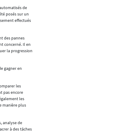
Parallèlement, nous avons pris conscience de c
 automatisés de
approches plus systématiques, des certifications
été posés sur un
encore l’économie d’énergie. Enfin, la digitali
ssement effectués
distance - continue à faire évoluer notre méti
En résumé, le métier d’ascensoriste a consid
ont des pannes
des ascensoristes – que je préside depuis 2011 
t concerné. Il en
uer la progression
Les valeurs de l’entreprise ont
La référence à des valeurs a toujours existé d
les valeurs sont aujourd’hui communiquées de 
 de gagner en
sens dans le travail, aux besoins d’identité et 
ancrage dans les activités de l’entreprise fo
membre de l’entreprise, des recrutements, des 
comparer les
nt pas encore
Dans notre cas, la valeur de l’intégrité, par ex
t également les
en matière de gouvernance et de compliance, 
de manière plus
y a 40 ans, sont désormais inhérents à notre m
Il en va de même pour la valeur que nous appe
s, analyse de
en une exigence essentielle : l’inclusion. Quel 
acrer à des tâches
ensemble une seule et même équipe. TKE Luxembo