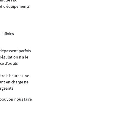
Depuis de nombreuses années, j’accueille moi
 et d’équipements
de formations initiales et en expliquant son 
mettre en valeur chaque personne dès son arriv
dès le premier jour la valeur « One TKE Team »
infinies
Mélanie Trélat
Article paru dans
Neomag #79 - juin 2026
 dépassent parfois
régulation n’a le
ce d’outils
 trois heures une
nant en charge ne
ergeants.
e pouvoir nous faire