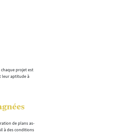
La mission de TKE est de
chacun de ses collaborate
plein potentiel au profit d
l’organisation. Cela pas
formation.
Interview de Clément Wampach, directeur-gérant
ù chaque projet est
Quelles évolutions observez-v
 leur aptitude à
Ascenseurs Luxembourg (aujou
Il y a 40 ans, le métier était avant tout techni
Total Quality Management, à introduire le mana
personne en contact avec le client s’est vue a
gagnées
disponibilité, de réactivité et de service.
Par la suite, les nouvelles technologies de 
ration de plans as-
des salariés avec ces nouveaux outils et proc
il à des conditions
indispensables pour répondre aux attentes cro