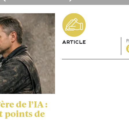
P
ARTICLE
re de l’IA :
t points de