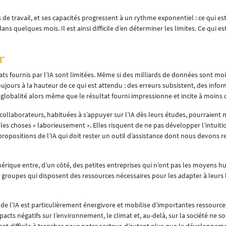
 de travail, et ses capacités progressent à un rythme exponentiel : ce qui es
s quelques mois. Il est ainsi difficile d’en déterminer les limites. Ce qui es
r
sultats fournis par l’IA sont limitées. Même si des milliards de données sont m
 toujours à la hauteur de ce qui est attendu : des erreurs subsistent, des in
lobalité alors même que le résultat fourni impressionne et incite à moins d
e collaborateurs, habituées à s’appuyer sur l’IA dès leurs études, pourraient
sé les choses « laborieusement ». Elles risquent de ne pas développer l’intuiti
propositions de l’IA qui doit rester un outil d’assistance dont nous devons r
érique entre, d’un côté, des petites entreprises qui n’ont pas les moyens h
nds groupes qui disposent des ressources nécessaires pour les adapter à leurs
e l’IA est particulièrement énergivore et mobilise d’importantes ressources.
acts négatifs sur l’environnement, le climat et, au-delà, sur la société ne s
at difficile à trancher pour notre secteur, d’autant plus que le développeme