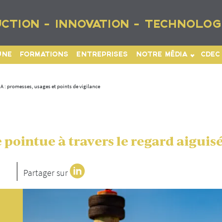
CTION - INNOVATION - TECHNOLOG
UNE
FORMATIONS
ENTREPRISES
NOTRE MÉDIA
CDEC
IA : promesses, usages et points de vigilance
pointue à travers le regard aiguisé
Partager sur