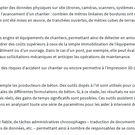
apter des données physiques sur site (drones, caméras, scanners, systèmes
 l’avancement d’un chantier : combien de mètres linéaires de bordures ont 
es ont été mises en œuvre, de tranchées ouvertes, de mètres cubes de terra
es engins et équipements de chantiers, permettant ainsi de détecter en am
drer des coûts supérieurs à ceux de la simple immobilisation de l’équipemen
iment ou d’un ouvrage. Dans le cas d’un pont, par exemple, elle peut éval
ux sollicitations mécaniques et anticiper les opérations de maintenance.
on des risques d’accident sur chantier ou encore permettre à l’impression 3D
emple les producteurs de béton. Des outils dopés à l’IA sont utilisés pour 
s de différentes formulations de béton. Si, à ce stade, les résultats ne so
is réels, des gains de temps significatifs sont possibles. Ces outils assisten
ons en analysant toute une série de paramètres pour les aider à intervenir 
et fiable, de tâches administratives chronophages – traduction de document
es de données, etc. – permettant ainsi à nombre de responsables de se cons