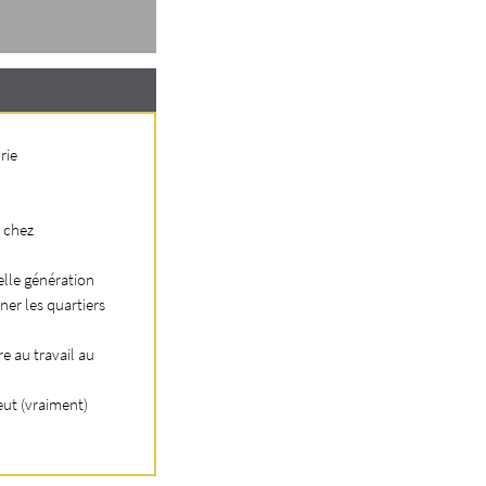
rie
s chez
elle génération
er les quartiers
re au travail au
eut (vraiment)