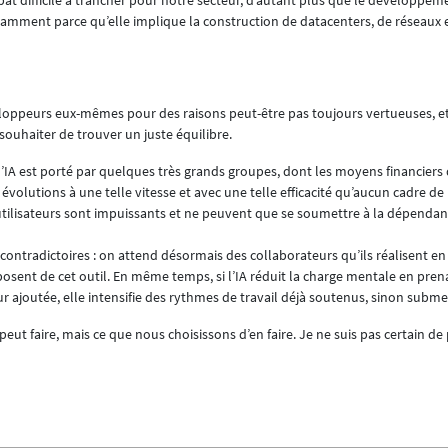
amment parce qu’elle implique la construction de datacenters, de réseaux
loppeurs eux-mêmes pour des raisons peut-être pas toujours vertueuses, et 
ouhaiter de trouver un juste équilibre.
 l’IA est porté par quelques très grands groupes, dont les moyens financiers
volutions à une telle vitesse et avec une telle efficacité qu’aucun cadre de 
s utilisateurs sont impuissants et ne peuvent que se soumettre à la dépendan
 contradictoires : on attend désormais des collaborateurs qu’ils réalisent en
isposent de cet outil. En même temps, si l’IA réduit la charge mentale en pre
eur ajoutée, elle intensifie des rythmes de travail déjà soutenus, sinon subm
A peut faire, mais ce que nous choisissons d’en faire. Je ne suis pas certain d