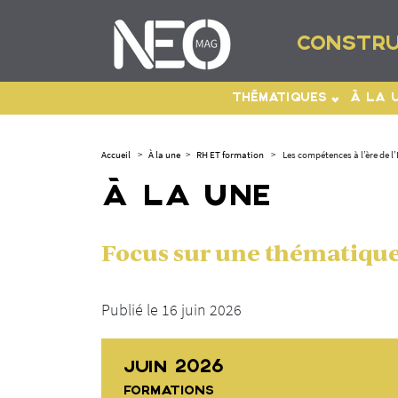
CONSTRU
THÉMATIQUES
À LA 
Accueil
>
À la une
>
RH ET formation
>
Les compétences à l’ère de l’
À LA UNE
Focus sur une thématique 
Publié le 16 juin 2026
JUIN 2026
FORMATIONS