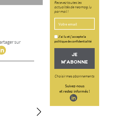
Recevez toutes les
actualités de neomag.lu
par mail !
J'ai lu et j'accepte la
artager sur
politique de confidentialité
JE
M'ABONNE
Choisir mes abonnements
Suivez-nous
et restez informés !
TKE, retour sur 4
transformation d
d’ascensoriste