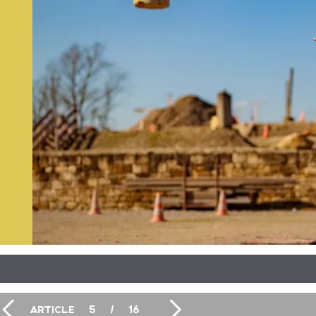
ARTICLE
5
/
16