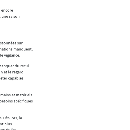
partie de notre métier d’ascensoriste : notre 
chaque personne.
t encore
Toutes ces valeurs doivent être acquises et cu
t une raison
Tout cela passe donc par la f
Oui, clairement. A titre d’exemple, prenons un
et des formations dispensées, et nous continuo
oissonnées sur
appréhendée essentiellement sous sa dimensio
formations manquent,
e vigilance.
L’engagement pour la formation continue a do
delà, que ce soit en tant que formateur pour
 manquer du recul
Compétences Génie Technique du Bâtiment à
on et le regard
ester capables
Comment accueillez-vous les n
Les onboardings, aujourd’hui, requièrent bie
apprendre le métier et les compétences techn
umains et matériels
Il y a de très nombreux domaines à découvrir, p
 besoins spécifiques
outils de travail et les enregistrements à org
maîtrise opérationnelle. Il y a des méthodes 
 Dès lors, la
compétences et qualifications sécurité à acquér
ont plus
L’onboarding doit donc être approché de maniè
nt de l’IA