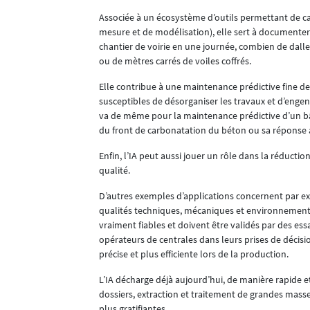
Associée à un écosystème d’outils permettant de c
mesure et de modélisation), elle sert à documenter
chantier de voirie en une journée, combien de dall
ou de mètres carrés de voiles coffrés.
Elle contribue à une maintenance prédictive fine d
recrutement.
susceptibles de désorganiser les travaux et d’engen
ion des
va de même pour la maintenance prédictive d’un bât
 candidats et
du front de carbonatation du béton ou sa réponse a
nel polyvalent
Enfin, l’IA peut aussi jouer un rôle dans la réducti
qualité.
D’autres exemples d’applications concernent par ex
s embauches :
qualités techniques, mécaniques et environnementale
es témoignent
vraiment fiables et doivent être validés par des essa
opérateurs de centrales dans leurs prises de décisi
précise et plus efficiente lors de la production.
chefs de
offreurs et les
L’IA décharge déjà aujourd’hui, de manière rapide 
dossiers, extraction et traitement de grandes mass
plus gratifiantes.