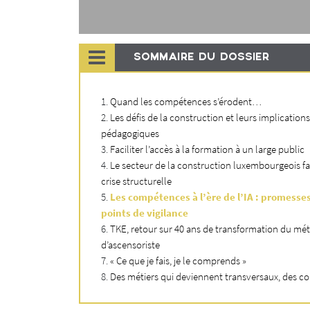
és sortant de
s près de 40 %
r dans la
SOMMAIRE DU DOSSIER
n conduite
érées comme
Quand les compétences s’érodent…
Les défis de la construction et leurs implications
’œuvre
pédagogiques
Faciliter l’accès à la formation à un large public
Le secteur de la construction luxembourgeois f
lité prévoit
crise structurelle
es, est le
Les compétences à l’ère de l’IA : promesse
aite, et les
points de vigilance
lifiée, puis
TKE, retour sur 40 ans de transformation du mét
d’ascensoriste
« Ce que je fais, je le comprends »
Des métiers qui deviennent transversaux, des 
 de façon
aduit une
oins immédiats