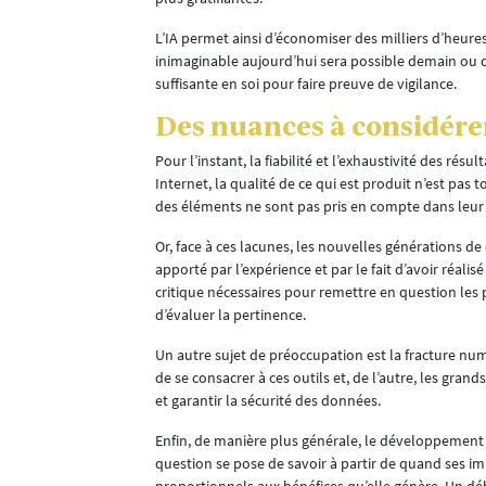
 du
L’IA permet ainsi d’économiser des milliers d’heures
inimaginable aujourd’hui sera possible demain ou dan
nduite de
suffisante en soi pour faire preuve de vigilance.
Des nuances à considére
xigences, jugé
Pour l’instant, la fiabilité et l’exhaustivité des ré
ment en tête
Internet, la qualité de ce qui est produit n’est pas
ir-être sont
des éléments ne sont pas pris en compte dans leur g
Or, face à ces lacunes, les nouvelles générations d
apporté par l’expérience et par le fait d’avoir réali
critique nécessaires pour remettre en question les 
d’évaluer la pertinence.
Un autre sujet de préoccupation est la fracture num
de se consacrer à ces outils et, de l’autre, les gra
et garantir la sécurité des données.
Enfin, de manière plus générale, le développement d
question se pose de savoir à partir de quand ses imp
proportionnels aux bénéfices qu’elle génère. Un déb