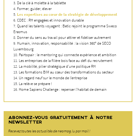
De la clé à molette à la tablette
Former, guider, élever
Les expertises au cœur de la stratégie de développement
CDEC : RH engagées et innovation durable
Quand les talents voyagent : Betic rejoint le programme Sweco
Erasmus
Donner du sens au travail pour attirer et fidéliser autrement
Humain, innovation, responsabilité : la vision 360° de SECO
Luxembourg
Pairtopair : le mentoring qui connecte expérience et ambition
Les entreprises de la filière bois face au défi du recrutement
La mobilité, pilier stratégique d’une politique RH
Les formations BIM au cœur des transformations du secteur
Un regard neuf sur le monde de l’entreprise
La relève se prépare !
Home Sapiens Challenge : repenser l’habitat de demain
ABONNEZ-VOUS GRATUITEMENT À NOTRE
NEWSLETTER
Recevez toutes les actualités de neomag.lu par mail !