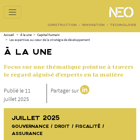
CONSTRUCTION - INNOVATION - TECHNOLOGIE
Accueil
>
À la une
>
Capital humain
>
Les expertises au cœur de la stratégie de développement
À LA UNE
Focus sur une thématique pointue à travers
le regard aiguisé d’experts en la matière
Publié le 11
Partager sur
juillet 2025
JUILLET 2025
GOUVERNANCE / DROIT / FISCALITÉ /
ASSURANCE