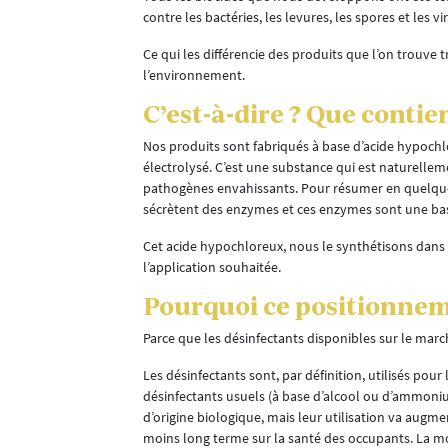
contre les bactéries, les levures, les spores et les vi
ce. C’est là
Ce qui les différencie des produits que l’on trouve 
l’environnement.
C’est-à-dire ? Que contie
n système
âssis qui
Nos produits sont fabriqués à base d’acide hypochlo
ut aussi
électrolysé. C’est une substance qui est naturelle
plètement
pathogènes envahissants. Pour résumer en quelques
t de l’ouvrir
sécrètent des enzymes et ces enzymes sont une ba
te ou en
ouvrir en cas
Cet acide hypochloreux, nous le synthétisons dans 
l’application souhaitée.
ra aussi
Pourquoi ce positionneme
ermettent de
 avec des
Parce que les désinfectants disponibles sur le mar
on différentes
Les désinfectants sont, par définition, utilisés pour
 le châssis,
désinfectants usuels (à base d’alcool ou d’ammoniu
complètement
d’origine biologique, mais leur utilisation va augme
moins long terme sur la santé des occupants. La mo