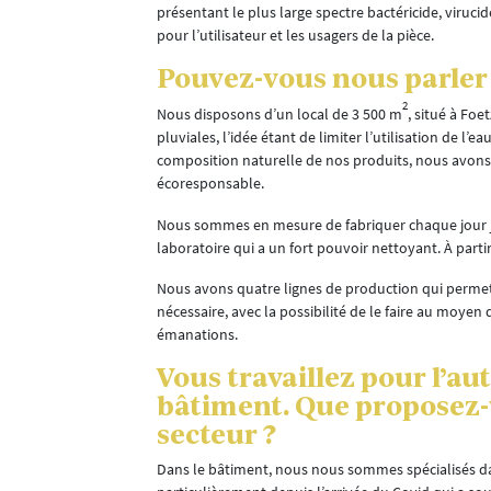
présentant le plus large spectre bactéricide, viruci
pour l’utilisateur et les usagers de la pièce.
r une qualité
t de polluants
Pouvez-vous nous parler d
 le besoin.
2
Nous disposons d’un local de 3 500 m
, situé à Fo
onction des
pluviales, l’idée étant de limiter l’utilisation de l
 plus forte
composition naturelle de nos produits, nous avon
monte, de
écoresponsable.
Nous sommes en mesure de fabriquer chaque jour 
laboratoire qui a un fort pouvoir nettoyant. À part
Nous avons quatre lignes de production qui permette
osants du
nécessaire, avec la possibilité de le faire au moyen
émanations.
 physiques du
Vous travaillez pour l’aut
s la réduction
bâtiment. Que proposez-
produit qui est
données
secteur ?
ocié à chaque
Dans le bâtiment, nous nous sommes spécialisés dans
i est intégré