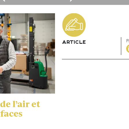
P
ARTICLE
e l’air et
rfaces