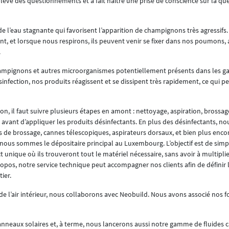
ulevé des questionnements et a fait naître une prise de conscience sur la que
de l’eau stagnante qui favorisent l’apparition de champignons très agressif
ent, et lorsque nous respirons, ils peuvent venir se fixer dans nos poumons,
.
ampignons et autres microorganismes potentiellement présents dans les ga
nfection, nos produits réagissent et se dissipent très rapidement, ce qui p
tion, il faut suivre plusieurs étapes en amont : nettoyage, aspiration, bross
es avant d’appliquer les produits désinfectants. En plus des désinfectants, 
de brossage, cannes télescopiques, aspirateurs dorsaux, et bien plus encor
ous sommes le dépositaire principal au Luxembourg. L’objectif est de simpli
t unique où ils trouveront tout le matériel nécessaire, sans avoir à multiplie
opos, notre service technique peut accompagner nos clients afin de définir 
ier.
 de l’air intérieur, nous collaborons avec Neobuild. Nous avons associé nos 
nneaux solaires et, à terme, nous lancerons aussi notre gamme de fluides c