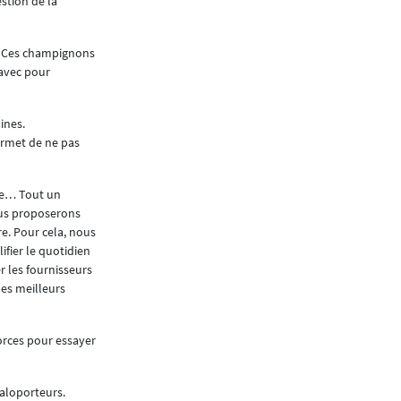
stion de la
s. Ces champignons
 avec pour
ines.
ermet de ne pas
age… Tout un
nous proposerons
e. Pour cela, nous
fier le quotidien
r les fournisseurs
les meilleurs
forces pour essayer
aloporteurs.