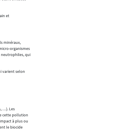
payés/primes payées, un atout pour limiter le
électrique bien entretenu diminue les risques 
ain et
des eaux. Lorsque nous sommes informés qu’u
système de chauffage au fuel par une pompe à c
adapter les garanties en conséquence.
Si un sinistre devait tout de même survenir, no
ls minéraux,
l’indemnisation doit être conforme au contrat.
s micro-organismes
des compagnies et peuvent conseiller nos client
 neutrophiles, qui
En tant que courtier, nous sommes convaincus
une meilleure couverture des risques.
i varient selon
Céline Caccialupi, Account Manager chez Al
Article paru dans
Neomag #70 - avril 2025
, …). Les
e cette pollution
 impact à plus ou
nt le biocide