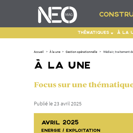
CONSTRU
THÉMATIQUES
À LA 
Accueil
>
À la une
>
Gestion opérationnelle
>
Médiair, traitement de
À LA UNE
Focus sur une thématique 
Publié le 23 avril 2025
AVRIL 2025
ENERGIE / EXPLOITATION