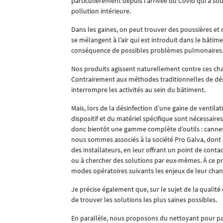
particulièrement depuis l’arrivée du Covid qui a so
pollution intérieure.
ment une pièce
Dans les gaines, on peut trouver des poussières et 
se mélangent à l’air qui est introduit dans le bâtim
ées, on peut
conséquence de possibles problèmes pulmonaires
Nos produits agissent naturellement contre ces ch
ugmentée
Contrairement aux méthodes traditionnelles de dési
interrompre les activités au sein du bâtiment.
Mais, lors de la désinfection d’une gaine de ventila
dispositif et du matériel spécifique sont nécessair
donc bientôt une gamme complète d’outils : cannes 
nous sommes associés à la société Pro Galva, dont n
des installateurs, en leur offrant un point de contac
ou à chercher des solutions par eux-mêmes. À ce pr
modes opératoires suivants les enjeux de leur chant
Je précise également que, sur le sujet de la qualité
de trouver les solutions les plus saines possibles.
En parallèle, nous proposons du nettoyant pour pa