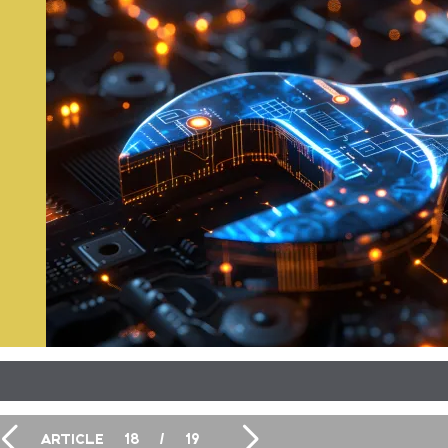
ARTICLE
18
/
19