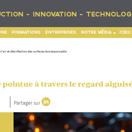
CTION - INNOVATION - TECHNOLOG
UNE
FORMATIONS
ENTREPRISES
NOTRE MÉDIA
CDEC
 l’air et désinfection des surfaces écoresponsable
pointue à travers le regard aiguisé
Partager sur