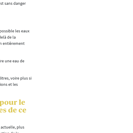
 est sans danger
possible les eaux
delà de la
on entièrement
ire une eau de
res, voire plus si
ions et les
 pour le
s de ce
actuelle, plus