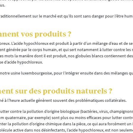
rus.
traditionnellement sur le marché est qu’ils sont sans danger pour l’être hum
nnent vos produits ?
reux. L’acide hypochloreux est produit à partir d’un mélange d’eau et de se
ment générée par le corps humain, et qui sert notamment à lutter contre le
 mots la manière dont il est produit, nos globules blancs contiennent des
se d’acide hypochloreux.
notre usine luxembourgeoise, pour l’intégrer ensuite dans des mélanges qu
nt sur des produits naturels ?
ché à l’heure actuelle génèrent souvent des problématiques collatérales.
 lutter contre la pollution d’origine biologique (bactéries, virus, champignons
m quaternaire, par exemple) sont plus ou moins efficaces pour lutter contr
nter la pollution d’origine chimique dans la pièce, ce qui aura forcément un
lécule active dans nos désinfectants, l’acide hypochloreux, est non seuleme