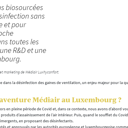
ns biosourcées
sinfection sans
e et pour
roche
ns toutes les
 une R&D et une
mbourg.
et marketing de Médiair Luxhyconfort.
e dans la désinfection des gaines de ventilation, un enjeu majeur pour la qua
venture Médiair au Luxembourg ?
 alors en pleine période de Covid et, dans ce contexte, nous avons d’abord v
 produits d’assainissement de l’air intérieur. Puis, quand le soufflet du Cov
émergents, en proposant des désinfectants.
stés et approuvés par les autorités européenne et luxembourgeoise comme 