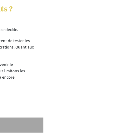
ts ?
 se décide.
ent de tester les
trations. Quant aux
venir le
us limitons les
là encore