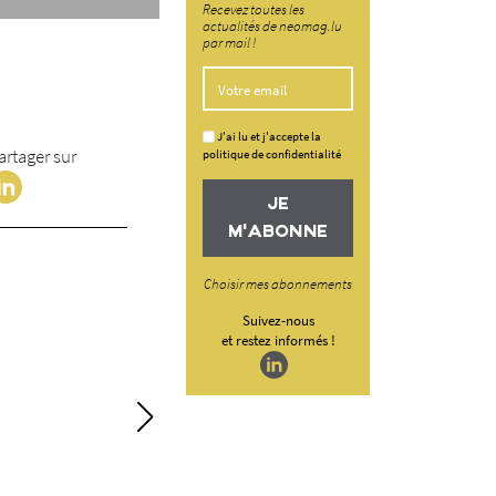
Recevez toutes les
actualités de neomag.lu
par mail !
J'ai lu et j'accepte la
artager sur
politique de confidentialité
JE
M'ABONNE
Choisir mes abonnements
Suivez-nous
et restez informés !
Assurance et gest
opérationnelle des
synergie gagnant