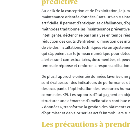
prédictive
ipements en
, d’éviter les
Au-delà de la conception et de l’exploitation, le 
roche smart
maintenance orientée données (Data Driven Maintenan
lairages
artificielle, il permet d’anticiper les défaillances,
lent de 3 mois
méthodes traditionnelles (maintenance préventive 
intelligente, déclenchée par l’analyse en temps r
réduction des coûts d’entretien, diminution des int
ude de
de vie des installations techniques via un ajustem
 place d’un
qui s’appuient sur le jumeau numérique pour détec
 sur l’analyse
alertes sont contextualisées, documentées, et peu
renciation
temps de réponse et renforce la responsabilisation 
De plus, l’approche orientée données favorise une g
sont évalués sur des indicateurs de performance objec
des occupants. L’optimisation des ressources humai
comme des KPI. Les rapports d’état gagnent en obje
iment. Valable
structurer une démarche d’amélioration continue e
s importantes.
« données », transforme la gestion des bâtiments en 
tégration de
d’optimiser et de valoriser les actifs immobiliers su
Les précautions à prend
 de plus de