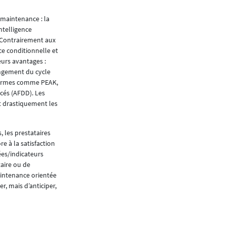
problème. Contrairement à d’autres logiciels q
 maintenance : la
Quelle quantité de do
ntelligence
s. Contrairement aux
Nous avons un projet qui a débuté en mai 2024
e conditionnelle et
concerne la gestion opérationnelle des bâtimen
urs avantages :
opérationnels, près de 400 techniciens de mai
ongement du cycle
cette année, plus de 20 900 demandes et sign
teformes comme PEAK,
100 par jour. Lorsqu’un sinistre est signalé, 
cés (AFDD). Les
notification aux responsables concernés en fon
t drastiquement les
les destinataires et d’oublier de mettre en copi
automatiques sont également envoyés si, par e
 les prestataires
Un autre client gère 280 bâtiments et centra
re à la satisfaction
été traitées, soit environ 150 par mois. Ces ch
ées/indicateurs
projets de gestion opérationnelle.
aire ou de
Un message pour term
aintenance orientée
r, mais d’anticiper,
Le mieux est de tester la solution. Alors, si le
des projets concrets par des clients existants,
Mélanie Trélat