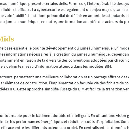
eau numérique présente certains défis. Parmi eux, l’interopérabilité des sy
n fluide et efficace. La cybersécurité est également un enjeu majeur, car la c
vulnérabilité. Il est donc primordial de définir en amont des standards e
 du jumeau numérique ; en outre, une formation adaptée des acteurs du pro
Mids
une base essentielle pour le développement du jumeau numérique. En modéli
 les informations nécessaires à la création du jumeau numérique. Cependant
s, notamment en raison de la diversité des conventions adoptées par chacun 
ide à définir le niveau d’information attendu dans les modèles BIM.
cteurs, permettant une meilleure collaboration et un partage efficace des
 par élément de construction, l’implémentation facilitée via des fichiers de c
les IFC. Cette approche simplifie l’usage du BIM et facilite la transition ve
tournable pour le bâtiment durable et intelligent. En offrant une vision g
ptimise les performances énergétiques et réduit les coûts d’exploitation. Son
fficace entre les différents acteurs du projet. En centralisant les données i