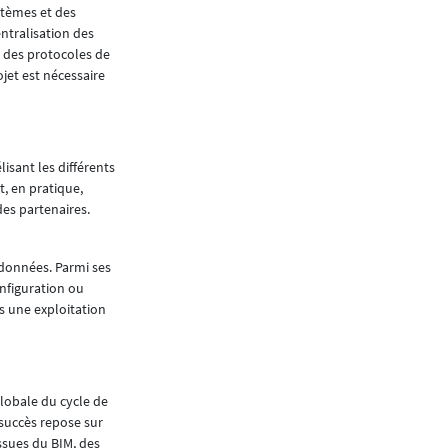
Article paru dans
Neomag #70 - avril 2025
stèmes et des
entralisation des
t des protocoles de
jet est nécessaire
sant les différents
, en pratique,
des partenaires.
 données. Parmi ses
onfiguration ou
rs une exploitation
lobale du cycle de
 succès repose sur
ssues du BIM, des