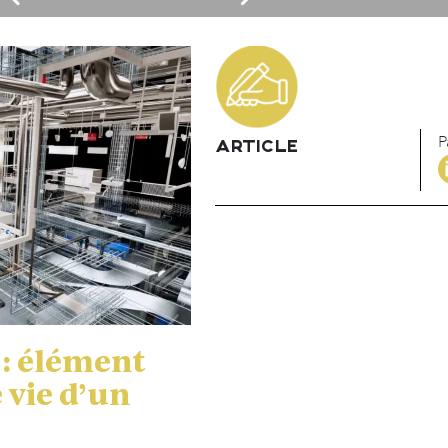
P
ARTICLE
: élément
e vie d’un