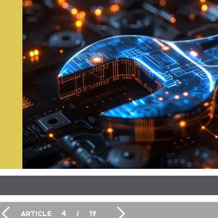
ARTICLE
4
/
19