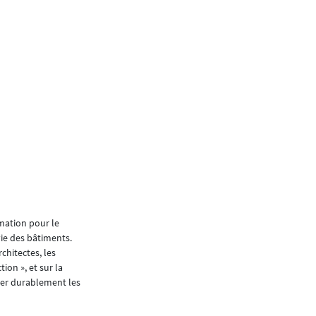
BuildingOne, permet une 
et structurée des données
ainsi que des services au
simplifie la vie des utili
phase opérationnelle.
Interview de Bob Banzer, Managing Partner de One
On sait que disposer d
gestion efficace des b
possibilités votre logi
Pour les bâtiments existants qui, bien souvent
mation pour le
données directement sur site. Les techniciens 
vie des bâtiments.
techniques ou aux locaux concernés avec notre 
chitectes, les
maintenance.
ion », et sur la
iser durablement les
Pour les nouvelles constructions, pour lesquel
issues de ces modèles et de les croiser avec cel