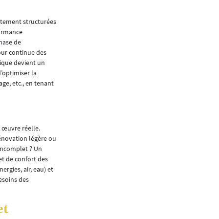
pertes de données ni doublons.
Quels retours recevez-
ctement structurées
formance
Les utilisateurs de BuildingOne, notamment dan
phase de
ils exploitent l’application pour centraliser e
jour continue des
exemple -, mais aussi toutes sortes de protoco
ique devient un
interventions de maintenance régulières, d’avo
’optimiser la
également intégrer les bons de commande et l
ge, etc., en tenant
financier.
La gestion centralisée des données permet à t
structurées de la même manière dans le même l
 œuvre réelle.
La version 17 de Build
rénovation légère ou
les nouvelles fonction
 incomplet ? Un
 et de confort des
La dernière version apporte plusieurs nouveau
rgies, air, eau) et
Cette fonctionnalité, développée suite à la de
besoins des
désormais accessible à tous les clients sous co
Un autre avantage non négligeable pour nos clie
et
lors du passage à une nouvelle version. Nous 