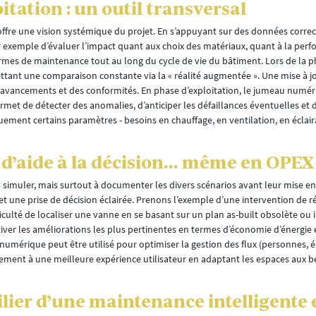
itation : un outil transversal
ffre une vision systémique du projet. En s’appuyant sur des données corre
par exemple d’évaluer l’impact quant aux choix des matériaux, quant à la per
ermes de maintenance tout au long du cycle de vie du bâtiment. Lors de la 
rmettant une comparaison constante via la « réalité augmentée ». Une mise à 
 avancements et des conformités. En phase d’exploitation, le jumeau numér
ermet de détecter des anomalies, d’anticiper les défaillances éventuelles et d
nt certains paramètres - besoins en chauffage, en ventilation, en éclaira
t d’aide à la décision… même en OPEX
 simuler, mais surtout à documenter les divers scénarios avant leur mise en
et une prise de décision éclairée. Prenons l’exemple d’une intervention de 
fficulté de localiser une vanne en se basant sur un plan as-built obsolète ou
jectiver les améliorations les plus pertinentes en termes d’économie d’énergie
numérique peut être utilisé pour optimiser la gestion des flux (personnes, éne
galement à une meilleure expérience utilisateur en adaptant les espaces aux 
ier d’une maintenance intelligente 