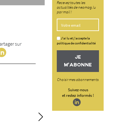
Recevez toutes les
actualités de neomag.lu
par mail !
J'ai lu et j'accepte la
artager sur
politique de confidentialité
JE
M'ABONNE
Choisir mes abonnements
Suivez-nous
et restez informés !
Les données, un p
de l’exploitation
OneTools Project, avec sa