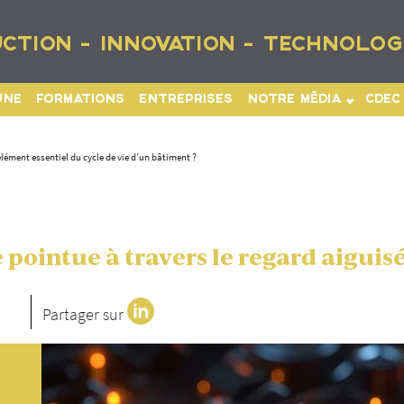
CTION - INNOVATION - TECHNOLOG
UNE
FORMATIONS
ENTREPRISES
NOTRE MÉDIA
CDEC
ément essentiel du cycle de vie d’un bâtiment ?
pointue à travers le regard aiguisé
Partager sur