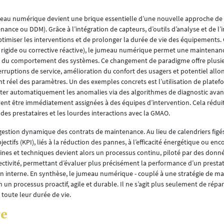
jumeau numérique devient une brique essentielle d’une nouvelle approche de
ce ou DDM). Grâce à l’intégration de capteurs, d’outils d’analyse et de l’i
 d’optimiser les interventions et de prolonger la durée de vie des équipement
rigide ou corrective réactive), le jumeau numérique permet une maintenanc
éel du comportement des systèmes. Ce changement de paradigme offre plusie
erruptions de service, amélioration du confort des usagers et potentiel all
ent réel des paramètres. Un des exemples concrets est l’utilisation de pla
ter automatiquement les anomalies via des algorithmes de diagnostic avan
vent être immédiatement assignées à des équipes d’intervention. Cela rédui
des prestataires et les lourdes interactions avec la GMAO.
estion dynamique des contrats de maintenance. Au lieu de calendriers figés,
tifs (KPI), liés à la réduction des pannes, à l’efficacité énergétique ou enco
nes et techniques devient alors un processus continu, piloté par des donn
ctivité, permettant d’évaluer plus précisément la performance d’un prestat
n interne. En synthèse, le jumeau numérique - couplé à une stratégie de m
un processus proactif, agile et durable. Il ne s’agit plus seulement de répare
r toute leur durée de vie.
re