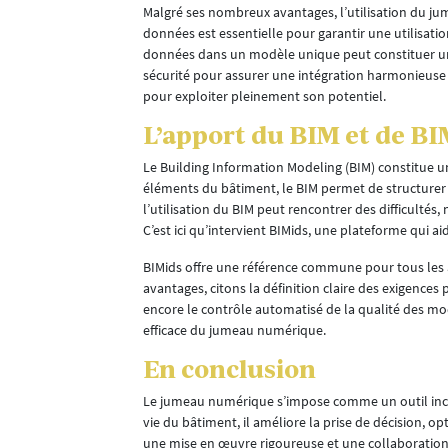
Malgré ses nombreux avantages, l’utilisation du jum
es entreprises
données est essentielle pour garantir une utilisatio
ntifier les
données dans un modèle unique peut constituer une 
sécurité pour assurer une intégration harmonieuse
s conditions
pour exploiter pleinement son potentiel.
L’apport du BIM et de BI
e la
Le Building Information Modeling (BIM) constitue 
éléments du bâtiment, le BIM permet de structurer
ité de l’air et
l’utilisation du BIM peut rencontrer des difficulté
C’est ici qu’intervient BIMids, une plateforme qui a
ment, il se
BIMids offre une référence commune pour tous les a
avantages, citons la définition claire des exigences
aires pour
encore le contrôle automatisé de la qualité des modè
l pour
efficace du jumeau numérique.
équences de
rain est
En conclusion
Le jumeau numérique s’impose comme un outil incon
vie du bâtiment, il améliore la prise de décision, o
une mise en œuvre rigoureuse et une collaboration e