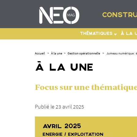
CONSTRU
THÉMATIQUES
À LA 
Accueil
>
À la une
>
Gestion opérationnelle
>
Jumeau numérique : él
À LA UNE
Focus sur une thématique 
Publié le 23 avril 2025
AVRIL 2025
ENERGIE / EXPLOITATION