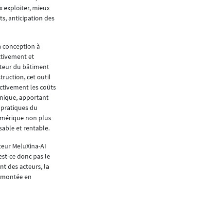
 exploiter, mieux
ts, anticipation des
a conception à
ctivement et
cteur du bâtiment
ruction, cet outil
ctivement les coûts
hnique, apportant
 pratiques du
numérique non plus
able et rentable.
ateur MeluXina-AI
est-ce donc pas le
t des acteurs, la
e montée en