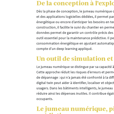
gétiques et
De la conception à l’explo
 des
te des
Dès la phase de conception, le jumeau numérique o
ation de les
et des applications logicielles dédiées, il permet 
énergétique ou encore d’anticiper les besoins en t
construction, il facilite le suivi du chantier en pe
que, malgré
données permet de garantir un contrôle précis des
mettraient
outil essentiel pour la maintenance prédictive. Il p
consommation énergétique en ajustant automatiqueme
compte d’un deep learning appliqué.
Un outil de simulation e
a
Le jumeau numérique se distingue par sa capacité à
les, il est
Cette approche réduit les risques d’erreurs et perm
 toujours bien
de dépannage : qui n’a jamais été confronté à la di
es données
digital twin peut aider à identifier, localiser et ob
apporte de
usagers. Dans les bâtiments intelligents, le jumeau 
on des coûts,
réduire ainsi les dépenses inutiles. Il contribue é
occupants.
Le jumeau numérique, pil