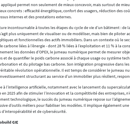
in appliqué permet non seulement de mieux concevoir, mais surtout de mieux
jeux concrets : efficacité énergétique, confort des usagers, réduction des coû
sus internes et des prestations externes.
ture incontournable à toutes les étapes du cycle de vie d’un bâtiment : de l
 s’agit plus uniquement de visualiser ou de modéliser, mais bien de piloter a
tiques et fonctionnelles des actifs immobiliers. Dans un contexte où le se
arbone liées à l’énergie - dont 28 % liées à l’exploitation et 11 % à la const
t finement les données d’OPEX, le jumeau numérique permet de mesurer obje
ies et de quantifier le poids carbone associé à chaque usage ou système tec
arbonation et du pilotage bas carbone. Son intégration progressive dans les
 véritable révolution opérationnelle. Il est temps de considérer le jumeau 
stissement structurant au service d’un immobilier plus résilient, respons
ée à l’intelligence artificielle, notamment avec le lancement du supercalcul
 en 2025 afin de stimuler l’innovation et la compétitivité des entreprises, n’
ement technologique, le succès du jumeau numérique repose sur l’alignemen
ssive d’outils métiers pour fiabiliser les modèles. Il implique également un
 d’interopérabilité et de cybersécurité.
obuild GIE