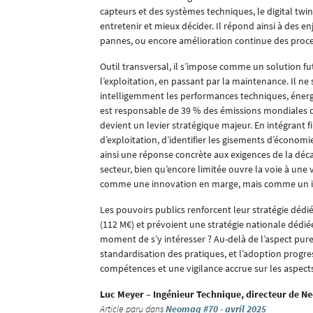
capteurs et des systèmes techniques, le digital tw
entretenir et mieux décider. Il répond ainsi à des en
pannes, ou encore amélioration continue des proces
Outil transversal, il s’impose comme un solution fu
l’exploitation, en passant par la maintenance. Il ne
intelligemment les performances techniques, énergé
est responsable de 39 % des émissions mondiales de c
devient un levier stratégique majeur. En intégran
d’exploitation, d’identifier les gisements d’économ
ainsi une réponse concrète aux exigences de la déc
secteur, bien qu’encore limitée ouvre la voie à une
comme une innovation en marge, mais comme un inve
Les pouvoirs publics renforcent leur stratégie dédi
(112 M€) et prévoient une stratégie nationale dédiée
moment de s’y intéresser ? Au-delà de l’aspect pur
standardisation des pratiques, et l’adoption progre
compétences et une vigilance accrue sur les aspects
Luc Meyer – Ingénieur Technique, directeur de Ne
Article paru dans
Neomag #70 - avril 2025