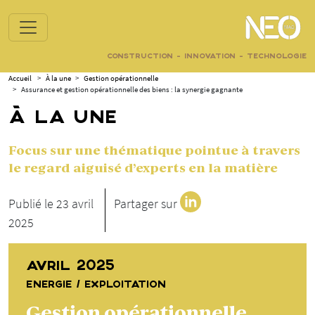
CONSTRUCTION - INNOVATION - TECHNOLOGIE
Accueil
>
À la une
>
Gestion opérationnelle
>
Assurance et gestion opérationnelle des biens : la synergie gagnante
À LA UNE
Focus sur une thématique pointue à travers
le regard aiguisé d’experts en la matière
Publié le 23 avril
Partager sur
2025
AVRIL 2025
ENERGIE / EXPLOITATION
Gestion opérationnelle