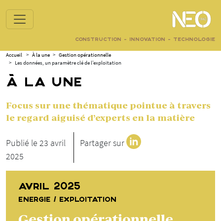
CONSTRUCTION - INNOVATION - TECHNOLOGIE
Accueil
>
À la une
>
Gestion opérationnelle
>
Les données, un paramètre clé de l’exploitation
À LA UNE
Focus sur une thématique pointue à travers
le regard aiguisé d’experts en la matière
Publié le 23 avril
Partager sur
2025
AVRIL 2025
ENERGIE / EXPLOITATION
Gestion opérationnelle