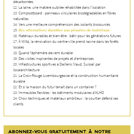
décarbonées
La laine, une matière oubliée réhabilitée dans l’isolation
Compostboard : panneaux circulaires biodégradables en fibres
naturelles
Vers une meilleure compréhension des isolants biosourcés
Des alternatives durables aux pénuries de matériaux
Matériaux durables et bien-être : bâtir pour les générations futures
À Wiltz, la rénovation du centre-ville prend racine dans les forêts
locales
Quand l’éphémère devient durable
Des visites inspirantes de projets et d’entreprises
Infrastructures sportives à Daillens (Vaud, Suisse) par
localarchitecture
La Croix-Rouge luxembourgeoise et la construction humanitaire
durable
Et si la maison du futur tenait dans un container ?
Immeubles flexibles : les bâtiments modulaires d’ALHO
Choix techniques et matériaux ambitieux : le courtier défend ses
clients
ABONNEZ-VOUS GRATUITEMENT À NOTRE