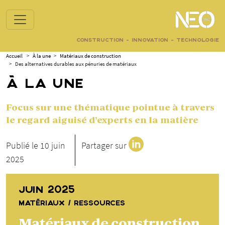
CONSTRUCTION - INNOVATION - TECHNOLOGIE
Accueil
>
À la une
>
Matériaux de construction
>
Des alternatives durables aux pénuries de matériaux
À LA UNE
Focus sur une thématique pointue à travers
le regard aiguisé d’experts en la matière
Publié le 10 juin
Partager sur
2025
JUIN 2025
MATÉRIAUX / RESSOURCES
Matériaux de construction