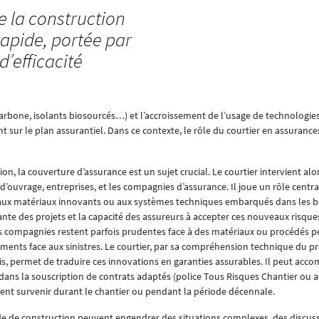
e la construction
apide, portée par
d’efficacité
arbone, isolants biosourcés…) et l’accroissement de l’usage de technologi
ur le plan assurantiel. Dans ce contexte, le rôle du courtier en assurance
on, la couverture d’assurance est un sujet crucial. Le courtier intervient a
’ouvrage, entreprises, et les compagnies d’assurance. Il joue un rôle centra
iés aux matériaux innovants ou aux systèmes techniques embarqués dans les 
ante des projets et la capacité des assureurs à accepter ces nouveaux risques
les compagnies restent parfois prudentes face à des matériaux ou procédés 
ements face aux sinistres. Le courtier, par sa compréhension technique du pro
s, permet de traduire ces innovations en garanties assurables. Il peut acco
 dans la souscription de contrats adaptés (police Tous Risques Chantier ou 
vent survenir durant le chantier ou pendant la période décennale.
ériode de construction peuvent engendrer des situations complexes, des discu