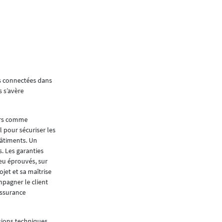
es connectées dans
s s’avère
lors comme
l pour sécuriser les
bâtiments. Un
. Les garanties
peu éprouvés, sur
jet et sa maîtrise
mpagner le client
assurance
ssions techniques