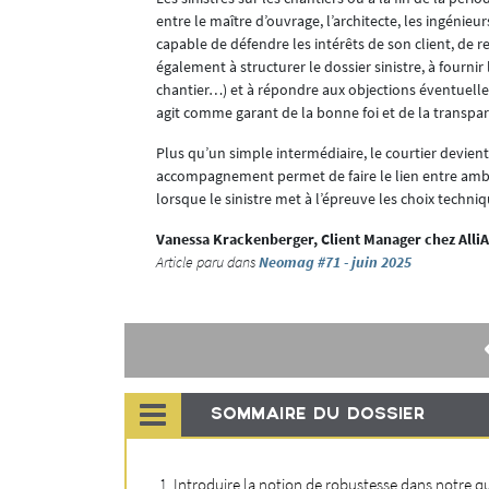
résente près
entre le maître d’ouvrage, l’architecte, les ingénieu
capable de défendre les intérêts de son client, de re
n matière de
également à structurer le dossier sinistre, à fourn
cologique.
chantier…) et à répondre aux objections éventuelle
agit comme garant de la bonne foi et de la transpa
Plus qu’un simple intermédiaire, le courtier devient
s bâtiments.
accompagnement permet de faire le lien entre ambit
é selon la
lorsque le sinistre met à l’épreuve les choix techni
métallique
 l’évolution
Vanessa Krackenberger, Client Manager chez All
on et
Article paru dans
Neomag #71 - juin 2025
ble et très
s mobiles ».
nsportant vers
- ou une
SOMMAIRE DU DOSSIER
Introduire la notion de robustesse dans notre q