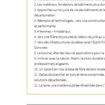
dapter aux
Les matériaux, fondations de bâtiments plus du
 peuvent être
Approches sur le cycle de vie des bâtiments et l
décarbonation
ois salles de
Réemploi et technologies : vers une construction
façade et la
et performante
rés les uns des
4 femmes – 4 matériaux
e puisse être
Vers une filière structurée du béton recyclé au
Vers des infrastructures durables avec l’Earth Fr
nt fait leurs
Concrete
aux stagne et
Le biochar, état des lieux et applications pour l
. Ainsi, un
Innover avec la nature : Robin, le choix durable 
 intermédiaire
professionnels exigeants
ux. Grâce à la
Un isolant en vrac à base de fibre de bois local
 du nouvel
Dalles de plancher en bois et terre comprimée,
le de classe.
solutions décarbonées
s.
La laine, une matière oubliée réhabilitée dans l’
vation
uvre dans la