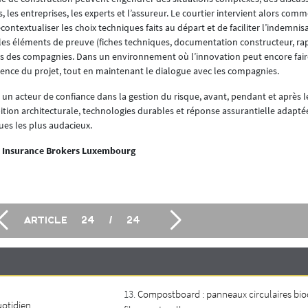
rs, les entreprises, les experts et l’assureur. Le courtier intervient alors com
contextualiser les choix techniques faits au départ et de faciliter l’indemnisa
ir les éléments de preuve (fiches techniques, documentation constructeur, ra
s des compagnies. Dans un environnement où l’innovation peut encore faire 
rence du projet, tout en maintenant le dialogue avec les compagnies.
 un acteur de confiance dans la gestion du risque, avant, pendant et après l
ion architecturale, technologies durables et réponse assurantielle adapté
ques les plus audacieux.
iA Insurance Brokers Luxembourg
ARTICLE
24
/
24
Compostboard : panneaux circulaires bi
uotidien