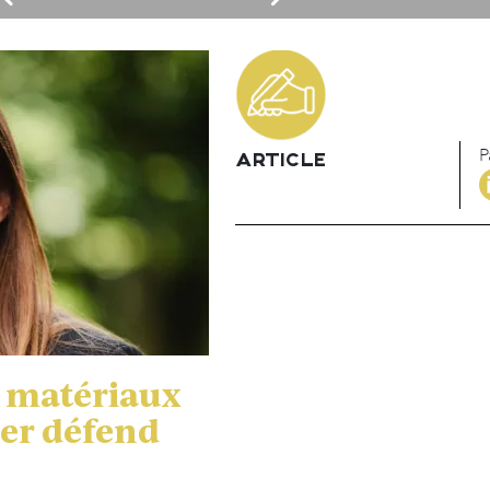
P
ARTICLE
t matériaux
ier défend