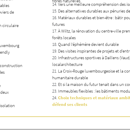
fibres naturelles
Vers une meilleure compréhension des is
rables
Des alternatives durables aux pénuries d
eviers de
Matériaux durables et bien-être : bâtir po
futures
 circulaire
À Wiltz, la rénovation du centre-ville pre
forêts locales
Quand l’éphémère devient durable
 Luxembourg
Des visites inspirantes de projets et d’ent
iendly
Infrastructures sportives à Daillens (Vaud,
localarchitecture
a construction
La Croix-Rouge luxembourgeoise et la co
des
humanitaire durable
Et si la maison du futur tenait dans un co
e
Immeubles flexibles : les bâtiments mod
 deux
Choix techniques et matériaux ambiti
défend ses clients
isolation