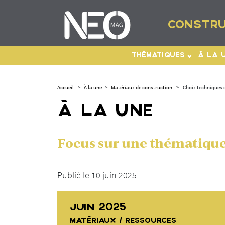
CONSTRU
THÉMATIQUES
À LA 
Accueil
>
À la une
>
Matériaux de construction
>
Choix techniques e
À LA UNE
Focus sur une thématique 
Publié le 10 juin 2025
JUIN 2025
MATÉRIAUX / RESSOURCES