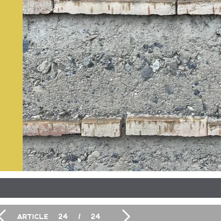
ARTICLE
24
/
24