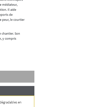
me médiateur,
tion. Il aide
pports de
peur, le courtier
e chantier. Son
e, y compris
odégradables en