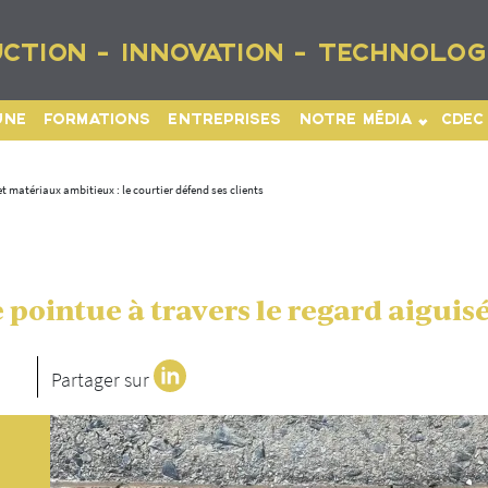
CTION - INNOVATION - TECHNOLOG
UNE
FORMATIONS
ENTREPRISES
NOTRE MÉDIA
CDEC
t matériaux ambitieux : le courtier défend ses clients
pointue à travers le regard aiguisé
Partager sur