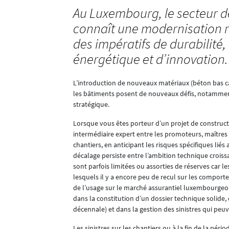
Au Luxembourg, le secteur d
connaît une modernisation r
des impératifs de durabilité, 
énergétique et d’innovation.
L’introduction de nouveaux matériaux (béton bas c
les bâtiments posent de nouveaux défis, notamment s
stratégique.
Lorsque vous êtes porteur d’un projet de constructi
sa méthode de
intermédiaire expert entre les promoteurs, maîtres d
chantiers, en anticipant les risques spécifiques l
décalage persiste entre l’ambition technique croiss
t souvent plus
sont parfois limitées ou assorties de réserves car 
ourmands en
lesquels il y a encore peu de recul sur les comport
de l’usage sur le marché assurantiel luxembourgeoi
urces lors de
dans la constitution d’un dossier technique solide,
ion et au
décennale) et dans la gestion des sinistres qui peu
ction et la
Les sinistres sur les chantiers ou à la fin de la p