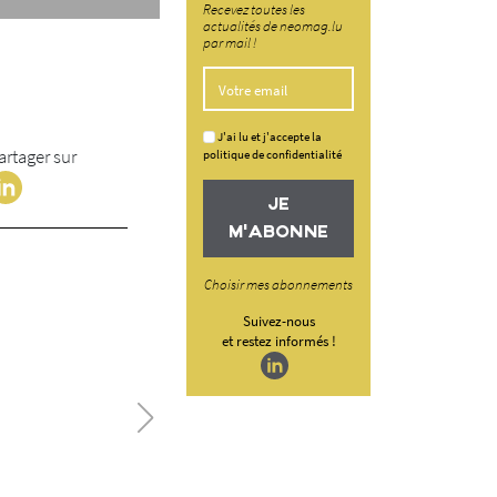
Recevez toutes les
actualités de neomag.lu
par mail !
J'ai lu et j'accepte la
artager sur
politique de confidentialité
JE
M'ABONNE
Choisir mes abonnements
Suivez-nous
et restez informés !