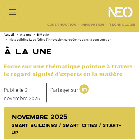
CONSTRUCTION - INNOVATION - TECHNOLOGIE
Accueil
>
À la une
>
BIM et IA
>
Metabuilding Labs fédère l’innovation européenne dans la construction
À LA UNE
Focus sur une thématique pointue à travers
le regard aiguisé d’experts en la matière
Publié le 3
Partager sur
novembre 2025
NOVEMBRE 2025
SMART BUILDINGS / SMART CITIES / START-
UP