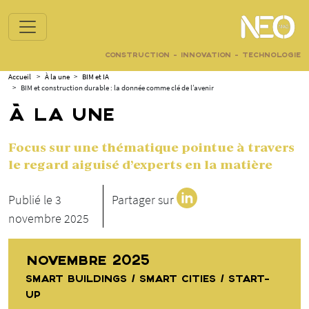
CONSTRUCTION - INNOVATION - TECHNOLOGIE
Accueil
>
À la une
>
BIM et IA
>
BIM et construction durable : la donnée comme clé de l’avenir
À LA UNE
Focus sur une thématique pointue à travers
le regard aiguisé d’experts en la matière
Publié le 3
Partager sur
novembre 2025
NOVEMBRE 2025
SMART BUILDINGS / SMART CITIES / START-
UP