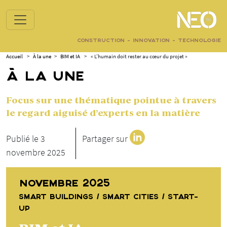
CONSTRUCTION - INNOVATION - TECHNOLOGIE
Accueil
>
À la une
>
BIM et IA
>
« L’humain doit rester au cœur du projet »
À LA UNE
Focus sur une thématique pointue à travers
le regard aiguisé d’experts en la matière
Publié le 3
Partager sur
novembre 2025
NOVEMBRE 2025
SMART BUILDINGS / SMART CITIES / START-
UP