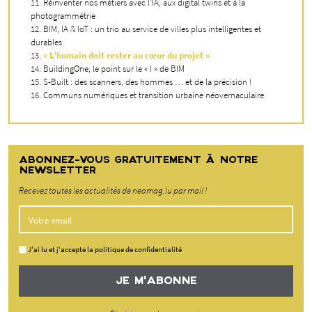
Réinventer nos métiers avec l’IA, aux digital twins et à la
photogrammétrie
BIM, IA & IoT : un trio au service de villes plus intelligentes et
durables
« L’humain doit rester au cœur du projet »
BuildingOne, le point sur le « I » de BIM
S-Built : des scanners, des hommes … et de la précision !
Communs numériques et transition urbaine néovernaculaire
ABONNEZ-VOUS GRATUITEMENT À NOTRE
NEWSLETTER
Recevez toutes les actualités de neomag.lu par mail !
J'ai lu et j'accepte la politique de confidentialité
JE M'ABONNE