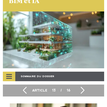
BIM et IA
SOMMAIRE DU DOSSIER
ARTICLE
13
/
16