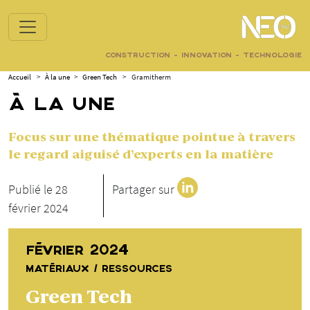
CONSTRUCTION - INNOVATION - TECHNOLOGIE
Accueil
>
À la une
>
Green Tech
>
Gramitherm
À LA UNE
Focus sur une thématique pointue à travers
le regard aiguisé d’experts en la matière
Publié le 28
Partager sur
février 2024
FÉVRIER 2024
MATÉRIAUX / RESSOURCES
Green Tech