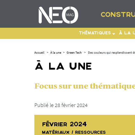
CONSTRU
THÉMATIQUES
À LA 
Accueil
>
À la une
>
Green Tech
>
Des couleurs qui resplendissent de
À LA UNE
Focus sur une thématique 
Publié le 28 février 2024
FÉVRIER 2024
MATÉRIAUX / RESSOURCES