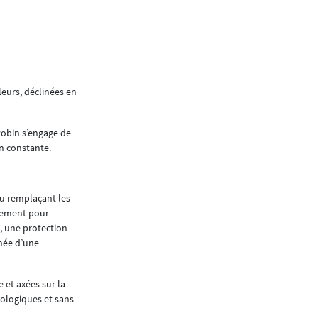
La massification de l’usa
green matériaux est un le
transition écologique et de
changement climatique. 
leurs, déclinées en
construction durable et é
de nombreuses années, l’
Robin s’engage de
début d’année, deux forma
on constante.
ces sujets essentiels.
au remplaçant les
Végétalisation des bâ
nnement pour
Les toitures et façades vertes apportent la nat
, une protection
l’efficacité énergétique des bâtiments.
née d’une
Mais végétaliser le bâti, qu’il soit existant 
cours en salle et visites sur le site de l’IFSB,
e et axées sur la
promoteurs.
cologiques et sans