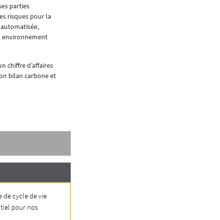
ses parties
es risques pour la
e automatisée,
 un environnement
 un chiffre d’affaires
son bilan carbone et
e de cycle de vie
tiel pour nos