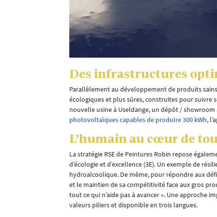
ue le contexte
 sensibilisons
Des infrastructures opt
Parallèlement au développement de produits sains 
écologiques et plus sûres, construites pour suivre s
nouvelle usine à Useldange, un dépôt / showroom à
photovoltaïques capables de produire 300 kWh
, l
L’humain au cœur de tout
La stratégie RSE de Peintures Robin repose également 
d’écologie et d’excellence (3E). Un exemple de résilie
hydroalcoolique. De même, pour répondre aux défis
et le maintien de sa compétitivité face aux gros prod
tout ce qui n’aide pas à avancer ». Une approche im
valeurs piliers et disponible en trois langues.