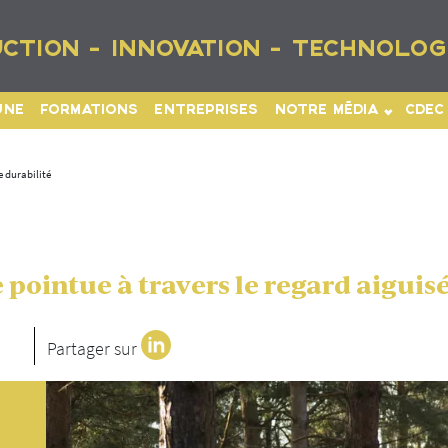
CTION - INNOVATION - TECHNOLOG
UNE
FORMATIONS
ENTREPRISES
NOTRE MÉDIA
CDEC
 durabilité
pointue à travers le regard aiguisé
Partager sur