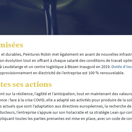
imisées
et durables, Peintures Robin met également en avant de nouvelles infrastr
on évolution tout en offrant à chaque salarié des conditions de travail opti
 Leudelange et un centre logistique à Bissen inauguré en 2019.
Dotée d’ins
’approvisionnement en électricité de l’entreprise est 100 % renouvelable.
es ses actions
sur la résilience, l’agilité et l’anticipation, tout en maintenant des valeurs
nce : face à la crise COVID, elle a adapté ses activités pour produire de la so
 actuels que sont l’adaptation aux directives européennes, la recherche d
ucteurs, l’entreprise s’appuie sur son holacratie et sa stratégie Lean qui con
pliquant toutes les parties prenantes est mise en place, avec un code de co