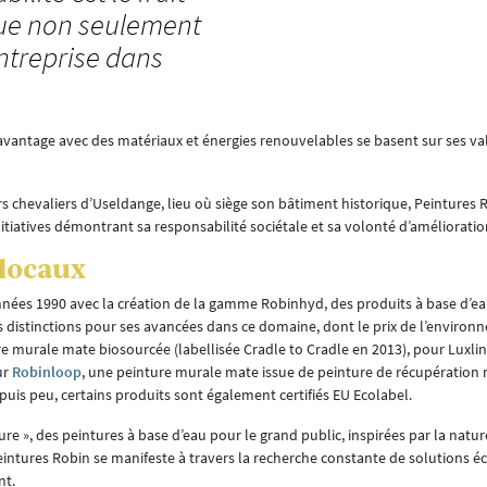
que non seulement
entreprise dans
 davantage avec des matériaux et énergies renouvelables se basent sur ses va
 chevaliers d’Useldange, lieu où siège son bâtiment historique, Peintures 
tiatives démontrant sa responsabilité sociétale et sa volonté d’améliorati
 locaux
années 1990 avec la création de la gamme Robinhyd, des produits à base d’e
rs distinctions pour ses avancées dans ce domaine, dont le prix de l’enviro
e murale mate biosourcée (labellisée Cradle to Cradle en 2013), pour Luxlin
ur
Robinloop
, une peinture murale mate issue de peinture de récupération 
uis peu, certains produits sont également certifiés EU Ecolabel.
re », des peintures à base d’eau pour le grand public, inspirées par la natur
ntures Robin se manifeste à travers la recherche constante de solutions é
nt.