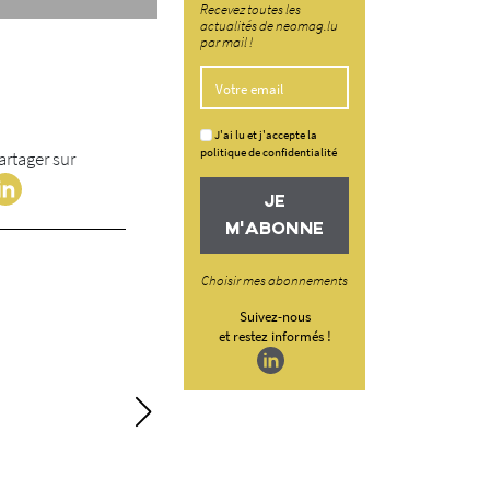
Recevez toutes les
actualités de neomag.lu
par mail !
J'ai lu et j'accepte la
politique de confidentialité
artager sur
JE
M'ABONNE
Choisir mes abonnements
Suivez-nous
et restez informés !
Toitures vertes e
biosourcés, forme
l’IFSB !