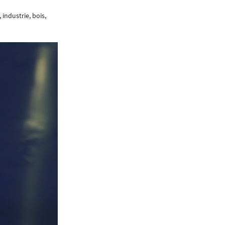
Cette formation vise à comprendre l’intérêt d
venir, des réglementations existantes, des avan
 industrie, bois,
végétalisation et permet d’apprendre à en es
Prochaine session, le 30 janvier, en langue fr
Matériaux de construc
Durables dans le temps, capables de stocker d
biosourcés possèdent de nombreux atouts pou
L’IFSB a développé une formation sur cette thé
maîtres d’œuvre, maîtres d’ouvrage, entrepren
Elle présente plusieurs matériaux de construct
en bois composite, béton à base de chaux et d
émissions de CO², leurs performances énergéti
quelques exemples de réalisations et de connaî
aspects réglementaires et normatifs (certificati
opportunités potentielles qui s’ouvrent avec 
Prochaine session, le 6 février, en langue fra