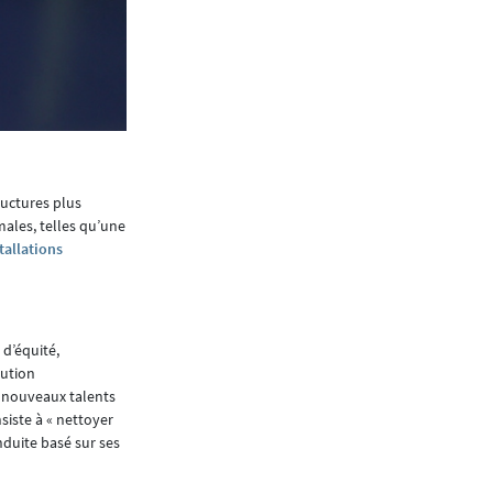
Mélanie Trélat
uctures plus
males, telles qu’une
tallations
 d’équité,
lution
e nouveaux talents
siste à « nettoyer
nduite basé sur ses