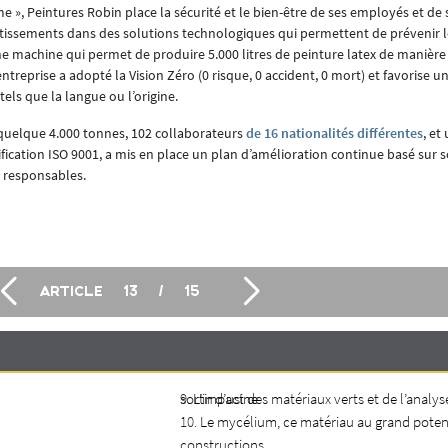
e », Peintures Robin place la sécurité et le bien-être de ses employés et de 
estissements dans des solutions technologiques qui permettent de prévenir l
une machine qui permet de produire 5.000 litres de peinture latex de manièr
entreprise a adopté la Vision Zéro (0 risque, 0 accident, 0 mort) et favorise
tels que la langue ou l’origine.
quelque 4.000 tonnes, 102 collaborateurs
de 16 nationalités différentes
, et
ification ISO 9001, a mis en place un plan d’amélioration continue basé sur 
 responsables.
ARTICLE
13
/
15
sortir d’usine
L’impact des matériaux verts et de l’analys
Le mycélium, ce matériau au grand poten
constructions