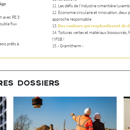
iège
Les défis de l’industrie cimentière luxem
Économie circulaire et innovation, deux p
on avec RE:3
approche responsable
ouble flux
Des couleurs qui resplendissent de d
Toitures vertes et matériaux biosourcés,
l’IFSB !
is prêts à
- Gramitherm -
RES DOSSIERS