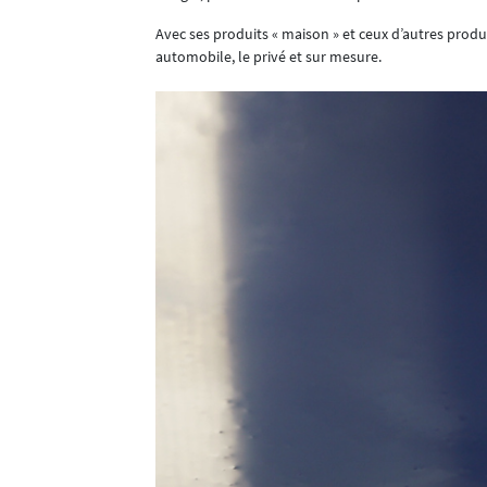
u
Avec ses produits « maison » et ceux d’autres product
automobile, le privé et sur mesure.
isons JUUNOO.
ue, à moins de
loisons
 brevetée
n œuvre
ement très
ise en fin
ine étape est
nvestir dans
ns un rayon de
 de l’évolution
ont certainement
emble de ses