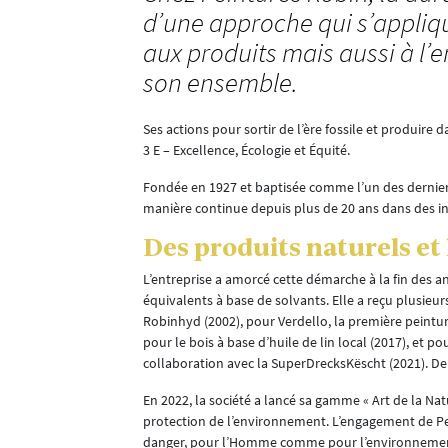
d’une approche qui s’appli
aux produits mais aussi à l’
son ensemble.
Ses actions pour sortir de l’ère fossile et produire
3 E – Excellence, Écologie et Équité.
nation au cœur
on plutôt que
Fondée en 1927 et baptisée comme l’un des derniers
erniers.
manière continue depuis plus de 20 ans dans des ini
 réalisé avec
Des produits naturels et
ntiers, et
L’entreprise a amorcé cette démarche à la fin des 
CO2. Ils
équivalents à base de solvants. Elle a reçu plusieu
Robinhyd (2002), pour Verdello, la première peintur
tre démolies.
pour le bois à base d’huile de lin local (2017), et po
stien Jungen,
collaboration avec la SuperDrecksKëscht (2021). Dep
En 2022, la société a lancé sa gamme « Art de la Natu
e poser ou
protection de l’environnement. L’engagement de Pei
t en exergue
danger, pour l’Homme comme pour l’environneme