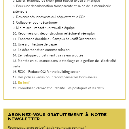
L’acier, matériau de choix pour relever le défi climatique
Pour une décarbonation transparente et saine de la menuiserie
extérieure
Des enrobés innovants qui séquestrent le CO2
Collaborer pour décarboner
Minimiser l’impact : un travail d’équipe
Reconversion, déconstruction réfléchie et réemploi
L’approche durable du Campus éducatif Geenzepark
Une architecture de papier
La décarbonation comme mission
L’enveloppe du bâtiment : sa valeur ajoutée
Montée en puissance dans le stockage et la gestion de l’électricité
verte
RC02 - Reduce C02 for the building sector
Des polices vertes pour récompenser les bons élèves
En bref
Immobilier, climat et durabilité : les politiques et les défis
ABONNEZ-VOUS GRATUITEMENT À NOTRE
NEWSLETTER
Recevez toutes les actualités de neomag.lu par mail !