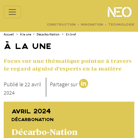
CONSTRUCTION - INNOVATION - TECHNOLOGIE
Accueil
>
À la une
>
Décarbo-Nation
>
En bref
À LA UNE
Focus sur une thématique pointue à travers
le regard aiguisé d’experts en la matière
Publié le 22 avril
Partager sur
2024
AVRIL 2024
DÉCARBONATION
Décarbo-Nation