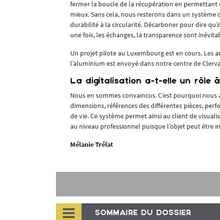
fermer la boucle de la récupération en permettant
ade est à la
mieux. Sans cela, nous resterons dans un système d’é
entation
durabilité à la circularité. Décarboner pour dire qu’
une fois, les échanges, la transparence sont inévit
autes
Un projet pilote au Luxembourg est en cours. Les 
existe un
l’aluminium est envoyé dans notre centre de Clerva
erai un projet
les bâtiments,
La digitalisation a-t-elle un rôle
Nous en sommes convaincus. C’est pourquoi nous at
à haute limite
dimensions, références des différentes pièces, per
de vie. Ce système permet ainsi au client de visual
au niveau professionnel puisque l’objet peut être i
2
Mélanie Trélat
2 euros/m
s. De plus, un
SOMMAIRE DU DOSSIER
 il y a