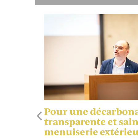
er sur
Pour une décarbon
transparente et sain
menuiserie extérie