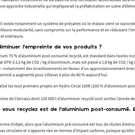
ne approche industrielle qui impliquerait la préfabrication en usine d’élé
. Il existe notamment un système de précaires où le châssis vient se raccord
eilleure modularité, sans compromis sur la performance et en réduisant l’im
et intérieure.
minuer l’empreinte de vos produits ?
imum 75 % d’aluminium post-consumé recyclé, est standard dans toutes nos
é par EPD à 2,3 kg de CO2 / kg d’aluminium, mais est passé à 1,9 kg de CO2 / k
isse : notamment des investissements en faveur d’un approvisionnement énerg
nsommé a augmenté pour s’élever à plus de 80 % aujourd’hui.
lisé les tout premiers projets en Hydro Circal 100R (100 % d’aluminium pos
sine de Clervaux dont 120 000 t d’aluminium recyclé sont sorties l’année de
 vous recyclez est de l’aluminium post-consumé. 
orme d’objet, alors que l’aluminium pré-consumé est issu de chutes d’extr
t pas circulaire et n’apporte rien en termes d’impact carbone, puisque qu’elle