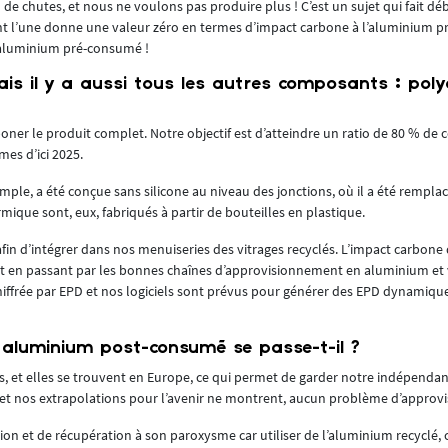
de chutes, et nous ne voulons pas produire plus ! C’est un sujet qui fait dé
nt l’une donne une valeur zéro en termes d’impact carbone à l’aluminium p
 l’aluminium pré-consumé !
is il y a aussi tous les autres composants : pol
oner le produit complet. Notre objectif est d’atteindre un ratio de 80 % d
es d’ici 2025.
ple, a été conçue sans silicone au niveau des jonctions, où il a été remplacé
mique sont, eux, fabriqués à partir de bouteilles en plastique.
in d’intégrer dans nos menuiseries des vitrages recyclés. L’impact carbone
t en passant par les bonnes chaînes d’approvisionnement en aluminium et v
chiffrée par EPD et nos logiciels sont prévus pour générer des EPD dynamiqu
aluminium post-consumé se passe-t-il ?
s, et elles se trouvent en Europe, ce qui permet de garder notre indépenda
, et nos extrapolations pour l’avenir ne montrent, aucun problème d’appro
tion et de récupération à son paroxysme car utiliser de l’aluminium recyclé, c