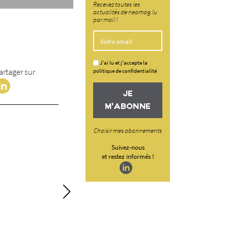
Recevez toutes les
actualités de neomag.lu
par mail !
J'ai lu et j'accepte la
artager sur
politique de confidentialité
JE
M'ABONNE
Choisir mes abonnements
Suivez-nous
et restez informés !
Des enrobés innov
séquestrent le CO
Karp-Kneip a récemment 