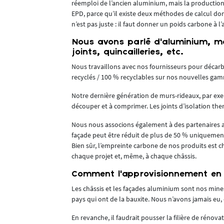
réemploi de l’ancien aluminium, mais la production 
ertains
EPD, parce qu’il existe deux méthodes de calcul do
n’est pas juste : il faut donner un poids carbone à
irecte. Ce
viron 2,4 t de
Nous avons parlé d’aluminium, ma
 CO2 / t
joints, quincailleries, etc.
si, en plus,
Nous travaillons avec nos fournisseurs pour décarb
2 /t d’acier
.
recyclés / 100 % recyclables sur nos nouvelles gamm
ique à Belval,
Notre dernière génération de murs-rideaux, par exem
découper et à comprimer. Les joints d’isolation ther
ité
Nous nous associons également à des partenaires af
façade peut être réduit de plus de 50 % uniquemen
vironnemental
Bien sûr, l’empreinte carbone de nos produits est 
t pour mission
chaque projet et, même, à chaque châssis.
Comment l’approvisionnement en 
ieur ne
Les châssis et les façades aluminium sont nos mine
 bâtiments
pays qui ont de la bauxite. Nous n’avons jamais eu
 plateaux
En revanche, il faudrait pousser la filière de rénova