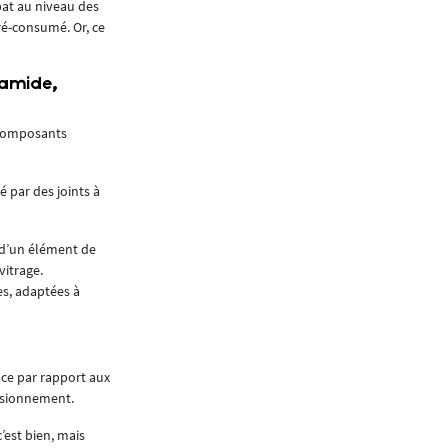
bat au niveau des
ré-consumé. Or, ce
yamide,
e composants
 par des joints à
 d’un élément de
itrage.
es, adaptées à
nce par rapport aux
visionnement.
’est bien, mais