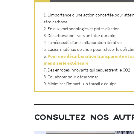
Belval, et le
L’importance d’une action concertée pour atteind
zéro carbone
ontrer qu’il
Enjeux, méthodologies et pistes d’action
décarboné,
eaux sur une
Décarbonation : vers un futur durable
La nécessité d’une collaboration itérative
L’acier, matériau de choix pour relever le défi cl
Pour une décarbonation transparente et sa
 pas encore en
menuiserie extérieure
ables.
Des enrobés innovants qui séquestrent le CO2
l’Université
Collaborer pour décarboner
t nous
Minimiser l’impact : un travail d’équipe
t déjà
ent contenir
CONSULTEZ NOS AUT
cupéré, prêt à