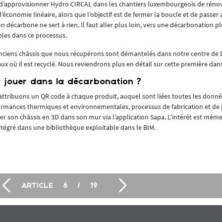
 d’approvisionner Hydro CIRCAL dans les chantiers luxembourgeois de rénova
conomie linéaire, alors que l’objectif est de fermer la boucle et de passer a
on décarbone ne sert à rien. Il faut aller plus loin, vers une décarbonation pl
ables dans ce processus.
anciens châssis que nous récupérons sont démantelés dans notre centre de
ux où il est recyclé. Nous reviendrons plus en détail sur cette première da
 à jouer dans la décarbonation ?
tribuons un QR code à chaque produit, auquel sont liées toutes les donnée
formances thermiques et environnementales, processus de fabrication et de p
iser son châssis en 3D dans son mur via l’application Sapa. L’intérêt est mê
ntégré dans une bibliothèque exploitable dans le BIM.
ARTICLE
6
/
19