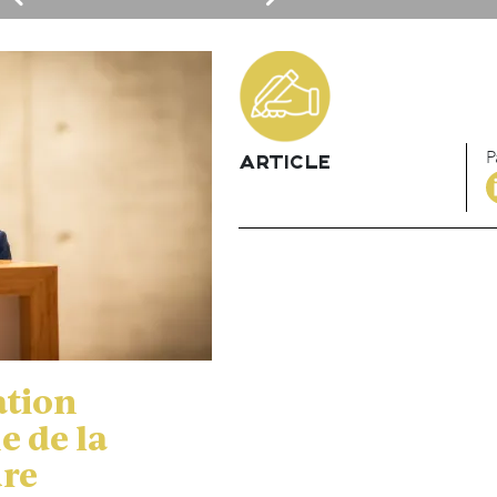
P
ARTICLE
ation
e de la
ure