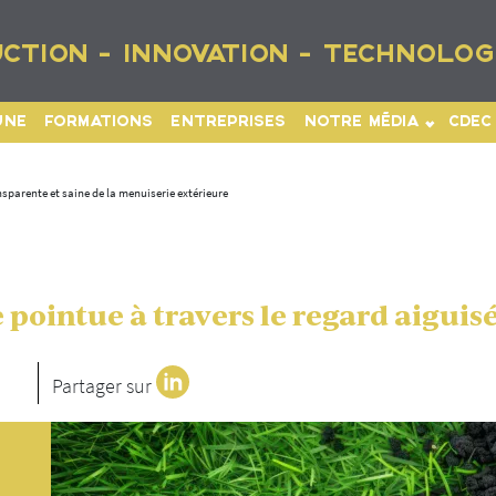
CTION - INNOVATION - TECHNOLOG
UNE
FORMATIONS
ENTREPRISES
NOTRE MÉDIA
CDEC
parente et saine de la menuiserie extérieure
pointue à travers le regard aiguisé
Partager sur