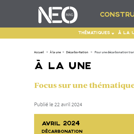
CONSTRU
THÉMATIQUES
À LA 
Accueil
>
À la une
>
Décarbo-Nation
>
Pour une décarbonation trans
À LA UNE
Focus sur une thématique 
Publié le 22 avril 2024
AVRIL 2024
DÉCARBONATION