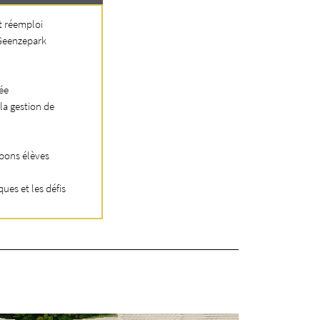
t réemploi
Geenzepark
ée
la gestion de
 bons élèves
ques et les défis