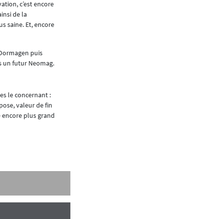
tion, c’est encore
insi de la
us saine. Et, encore
 Dormagen puis
ns un futur Neomag.
s le concernant :
ose, valeur de fin
me encore plus grand