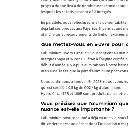
 est la
projet a donné lieu à de nombreuses réunions sur u
enez-
lesquels les châssis seraient déjà intégrés.
En parallèle, nous réfléchissons à la démontabilité
gique, qui
déjà fait ses preuves aux Pays Bas. Il permet une m
 à base
étanchéités et recouvrements de finition extérieure 
Que mettez-vous en œuvre pour di
e - toujours à
aut-fourneau
L’aluminium Hydro Circal 75R, qui contient au min
marques Sapa et Wicona. Il était à l’origine certifi
début d’année. Il y a plusieurs raisons à cette ba
rs de
mais aussi le fait que la part d’aluminium post-co
e
Nous continuons à innover. En 2023, nous avons réa
qui est certifié à 0,5 kg de CO2 / kg d’aluminium.
r, on récupère
Hydro Circal 75R et 100R sont produits dans notre u
Vous précisez que l’aluminium que
ue celui
nuance est-elle importante ?
L’aluminium post-consumé a déjà eu une vie, sous f
ité issue du
dit, ce dernier est un déchet dont l’utilisation n’es
et nous avons