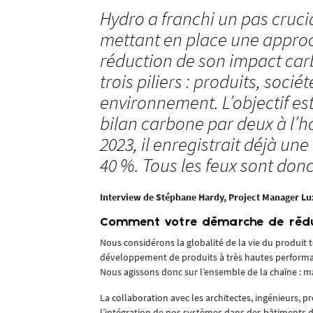
Hydro a franchi un pas cruci
mettant en place une approc
réduction de son impact ca
trois piliers : produits, sociét
environnement. L’objectif est
bilan carbone par deux à l’ho
2023, il enregistrait déjà un
40 %. Tous les feux sont donc
Interview de Stéphane Hardy, Project Manager L
, tel que celui
Comment votre démarche de réduct
lages. L’acier
Nous considérons la globalité de la vie du produit 
développement de produits à très hautes performan
ntation d’une
Nous agissons donc sur l’ensemble de la chaîne : ma
ait rénovée, il
La collaboration avec les architectes, ingénieurs, p
l’intégration de nos systèmes dans des bâtiments d