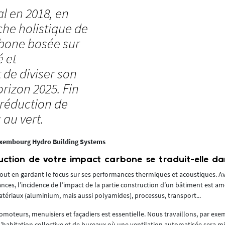
al en 2018, en
he holistique de
rbone basée sur
é et
 de diviser son
rizon 2025. Fin
e réduction de
 au vert.
uxembourg Hydro Building Systems
ion de votre impact carbone se traduit-elle dan
tout en gardant le focus sur ses performances thermiques et acoustiques. Av
ces, l’incidence de l’impact de la partie construction d’un bâtiment est a
tériaux (aluminium, mais aussi polyamides), processus, transport...
romoteurs, menuisiers et façadiers est essentielle. Nous travaillons, par exe
’habitation collective et de bureaux où une ventilation automatisée sera mi