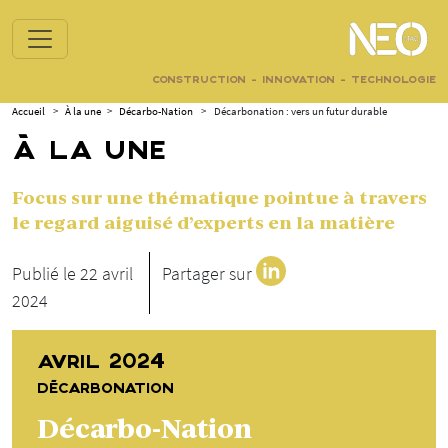
CONSTRUCTION - INNOVATION - TECHNOLOGIE
Accueil
>
À la une
>
Décarbo-Nation
>
Décarbonation : vers un futur durable
À LA UNE
Focus sur une thématique pointue à travers
le regard aiguisé d’experts en la matière
Publié le 22 avril
Partager sur
2024
AVRIL 2024
DÉCARBONATION
Décarbo-Nation