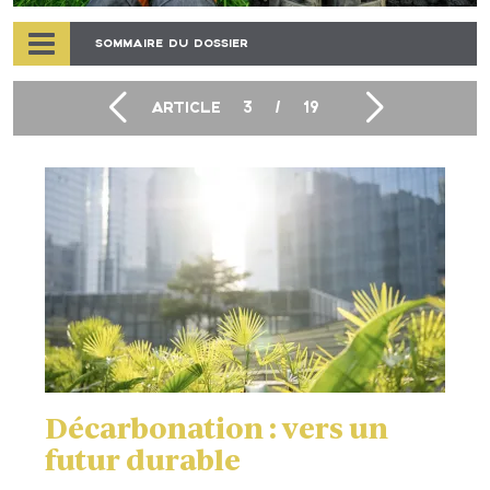
SOMMAIRE DU DOSSIER
ARTICLE
3
/
19
Décarbonation : vers un
futur durable