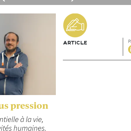
P
ARTICLE
us pression
ielle à la vie,
vités humaines.