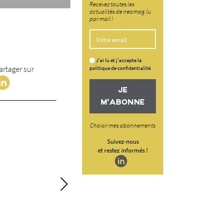
Recevez toutes les
actualités de neomag.lu
par mail !
J'ai lu et j'accepte la
artager sur
politique de confidentialité
JE
M'ABONNE
Choisir mes abonnements
Suivez-nous
et restez informés !
La réutilisation d
dans le bâtiment
Face aux enjeux environn