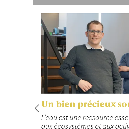
er sur
Un bien précieux so
L’eau est une ressource essent
aux écosystèmes et aux acti