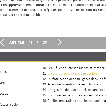
r un approvisionnement durable en eau. La modernisation des infrastructure
ituent notamment des leviers stratégiques pour relever les défis futurs. Cha
préserver ce précieux « or bleu ».
ARTICLE
11
/
20
L’eau, fil conducteur d’un projet immobili
t les
Un bien précieux sous pression
La réutilisation des eaux grises dans le b
 une
Améliorer la gestion de l’eau dans les cir
Une gestion de l’eau optimisée dans les c
ces au
Optimiser les performances des installat
Quelles précautions pour les appareils sa
’expertise de
économiseurs d’eau ?