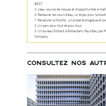
BEST
L’eau, source de risques et d’opportunités à maît
Restaurer les cours d’eau, un enjeu pour la biodi
Renaturer la Wooltz : un projet écologique et so
Un parc pour tout et pour tous
Un bureau flottant à Rotterdam, Pays-Bas, par
Company
s les
CONSULTEZ NOS AUT
e dans le
éviter la
s de grillages
 en cas de
 les pavés
ns projets,