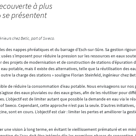
recouverte à plus
% se présentent
énieurs chez Betic, part of Sweco.
es des nappes phréatiques et du barrage d’Esch-sur-Sûre. Sa gestion rigour
x usées s’imposent pour réduire la pression sur les ressources en eaux soute
r des projets de modernisation et de construction de stations d’épuration d
u potable, mais il existe des alternatives, telle que la réutilisation des eau
utre la charge des stations » souligne Florian Steinfeld, ingénieur chez Beti
possible de réduire la consommation d’eau potable. Nous envisageons sur nos 
s’agisse des eaux pluviales ou des eaux grises, afin de les réutiliser pour dif
s. L’objectif est de limiter autant que possible la demande en eau via le rés
 of Sweco. Cependant, cette approche n’est pas la seule. D’autres initiative
, sont en cours. L’objectif est clair : limiter les pertes et améliorer la gest
r une vision à long terme, en évitant le vieillissement prématuré et en min
stion de l’eau doit être intégrée dès les premières phases de conception. Il