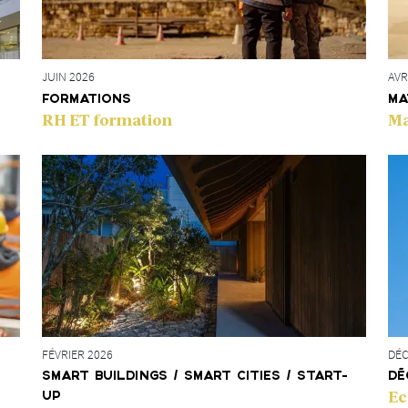
AVR
JUIN 2026
MA
FORMATIONS
Ma
RH ET formation
FÉVRIER 2026
DÉC
SMART BUILDINGS / SMART CITIES / START-
DÉ
Ec
UP