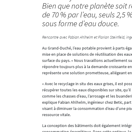
Bien que notre planète soit 
de 70 % par l’eau, seuls 2,5 
sous forme d’eau douce.
Rencontre avec Fabian Ahlhelm et Florian Steinfeld, ing
Au Grand-Duché, l’eau potable provient à parts égal
mise en place de solutions de réutilisation des eau
surface du pays. « Nous travaillons actuellement su
r comprendre
répondre toujours plus à la demande croissante en ea
er la capacité
représente une solution prometteuse, allégeant en o
 faisons
« Avec le recyclage in situ des eaux grises, il est 
n naturel.
récupérer toutes les eaux disponibles sur site, qu’il 
ont
comme les chasses d’eau, l’arrosage et les buanderie
explique Fabian Ahlhelm, ingénieur chez Betic, part
eau ?
visant à diminuer la consommation d’eau d’une piscine
ressource vitale.
 les citernes
de pluie pour
La conception des bâtiments doit également intégre
Une citerne de
consommation énergétique. Dans cette optique, la ge