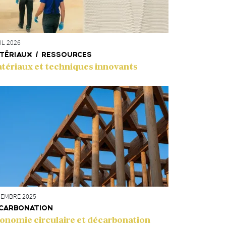
réseaux d’assainissement souvent saturés, tout
Emmanuelle Ciota, Innovation Project Manag
Article tiré de
Neomag #69 - mars 2025
IL 2026
TÉRIAUX / RESSOURCES
tériaux et techniques innovants
EMBRE 2025
CARBONATION
onomie circulaire et décarbonation