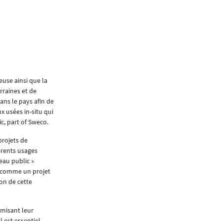
pression croissante sur l
la réutilisation des eaux 
comme une solution perti
la consommation d’eau po
bâtiment. Pourtant, cette
euse ainsi que la
encore marginale en raiso
rraines et de
notamment réglementair
ans le pays afin de
x usées in-situ qui
c, part of Sweco.
Que sont les eaux grise
Les eaux grises désignent les eaux usées domes
projets de
distinguent des eaux noires qui proviennent de
férents usages
nomenclature en raison de la présence de matière
eau public »
usages non potables, contribuant ainsi à une 
s, comme un projet
ion de cette
Usages et cadre réglem
Au Luxembourg, les eaux grises représentent en
imisant leur
eau.gouvernement.lu). Leur réutilisation pou
 est essentiel