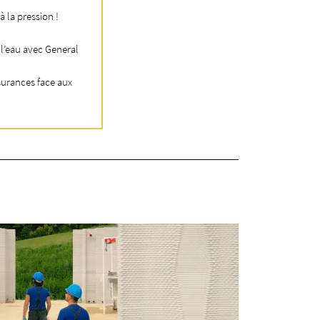
à la pression !
Quels freins à la réutil
Malgré ses bénéfices environnementaux, la réut
 l’eau avec General
clair et harmonisé en Europe limite son déploi
redistribution, représente un surcoût initial i
ssurances face aux
l’intégration de ces systèmes complexifie la c
l’acceptation sociétale demeure un frein, certa
potables.
Avantages de la réutili
Contrairement à l’eau de pluie, dont la dispon
constant et stable tout au long de l’année. Ce
garantir un approvisionnement fiable pour de
Bien que leur traitement soit plus complexe q
l’effort requis est compensé par le volume signi
considérable, permettant de couvrir une large 
ainsi à limiter la pression exercée sur les ress
L’intégration de systèmes de recyclage des eau
résilience des bâtiments face aux épisodes de s