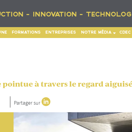
CTION - INNOVATION - TECHNOLOG
UNE
FORMATIONS
ENTREPRISES
NOTRE MÉDIA
CDEC
pointue à travers le regard aiguisé
Partager sur