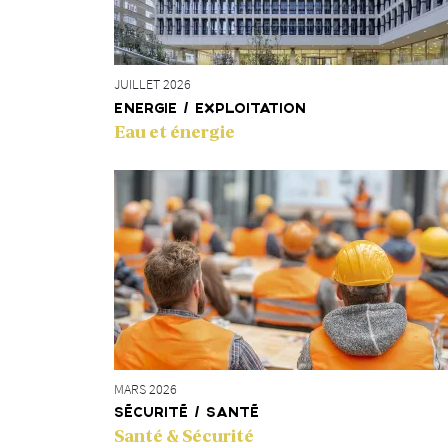
à des citernes
 et la retenue
 autre
000 litres
JUILLET 2026
ENERGIE / EXPLOITATION
Eau et énergie
MARS 2026
SÉCURITÉ / SANTÉ
Santé & Sécurité