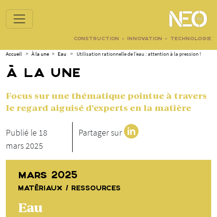
CONSTRUCTION - INNOVATION - TECHNOLOGIE
Accueil
>
À la une
>
Eau
>
Utilisation rationnelle de l’eau : attention à la pression !
À LA UNE
Focus sur une thématique pointue à travers
le regard aiguisé d’experts en la matière
Publié le 18
Partager sur
mars 2025
MARS 2025
MATÉRIAUX / RESSOURCES
Eau