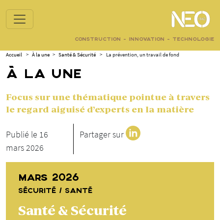
CONSTRUCTION - INNOVATION - TECHNOLOGIE
Accueil
>
À la une
>
Santé & Sécurité
>
La prévention, un travail de fond
À LA UNE
Focus sur une thématique pointue à travers
le regard aiguisé d’experts en la matière
Publié le 16
Partager sur
mars 2026
MARS 2026
SÉCURITÉ / SANTÉ
Santé & Sécurité