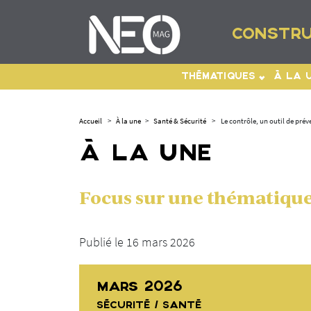
CONSTRU
THÉMATIQUES
À LA 
Accueil
>
À la une
>
Santé & Sécurité
>
Le contrôle, un outil de prév
À LA UNE
Focus sur une thématique 
Publié le 16 mars 2026
MARS 2026
SÉCURITÉ / SANTÉ