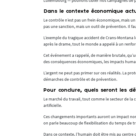
Luxembourg — pouvons cibler nos campagnes de pré
e peut être
Dans le contexte économique actue
Le contrôle n’est pas un frein économique, mais un in
pas une sanction, mais un outil de prévention. Il f
rte un gain
ttent de sauver
L’exemple du tragique accident de Crans-Montana le
après le drame, tout le monde a appelé à un renfo
nture, le
Cet événement a rappelé, de manière brutale, qu’un
des conséquences économiques, les impacts humai
 de leurs
L’argent ne peut pas primer sur ces réalités. La prot
démarches de contrôle et de prévention.
.
Pour conclure, quels seront les dé
e affiche joue
Le marché du travail, tout comme le secteur de la c
artificielle.
exemple, à un
Ces changements importants auront un impact non s
on parle beaucoup de flexibilisation du temps de tr
fier les
Dans ce contexte, l’humain doit être mis au centre d