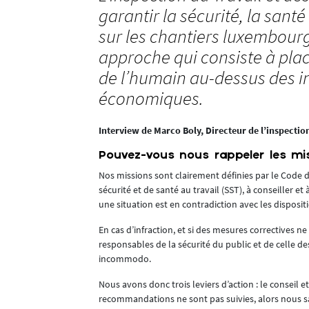
garantir la sécurité, la santé
sur les chantiers luxembour
approche qui consiste à plac
de l’humain au-dessus des i
économiques.
Interview de Marco Boly, Directeur de l’inspection
(AAA)
Pouvez-vous nous rappeler les mis
Nos missions sont clairement définies par le Code du t
au
sécurité et de santé au travail (SST), à conseiller 
une situation est en contradiction avec les dispositi
rises, qui y
En cas d’infraction, et si des mesures correctives
responsables de la sécurité du public et de celle d
incommodo.
n 2022, elle a
sécurité et la
Nous avons donc trois leviers d’action : le conseil e
recommandations ne sont pas suivies, alors nous 