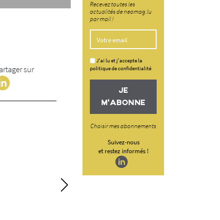
Recevez toutes les
actualités de neomag.lu
par mail !
J'ai lu et j'accepte la
artager sur
politique de confidentialité
JE
M'ABONNE
Choisir mes abonnements
Suivez-nous
et restez informés !
« La sécurité com
comme contrainte
Chez Argest, la sécurité n