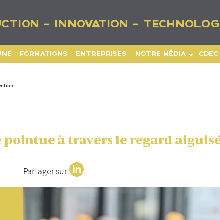
CTION - INNOVATION - TECHNOLOG
UNE
FORMATIONS
ENTREPRISES
NOTRE MÉDIA
CDEC
ention
pointue à travers le regard aiguisé
Partager sur