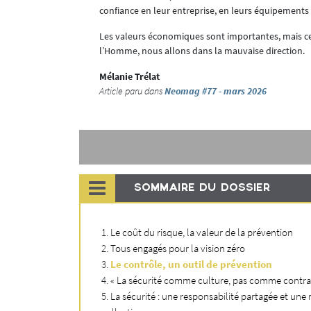
 ?
confiance en leur entreprise, en leurs équipements de 
pour les
Les valeurs économiques sont importantes, mais ce
l’Homme, nous allons dans la mauvaise direction.
t pour
Mélanie Trélat
Article paru dans
Neomag #77 - mars 2026
un accident de
ernant qui ont
SOMMAIRE DU DOSSIER
numériques
Le coût du risque, la valeur de la prévention
Tous engagés pour la vision zéro
ue détectées
Le contrôle, un outil de prévention
 à la fois la
« La sécurité comme culture, pas comme contra
La sécurité : une responsabilité partagée et une 