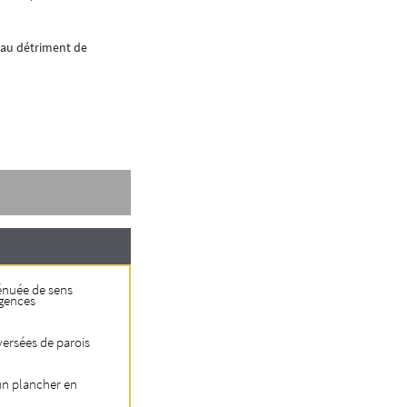
Une gestion efficace de la sécurité aura un imp
 au détriment de
C’est dans cet esprit que nous concevons notr
énuée de sens
igences
versées de parois
un plancher en