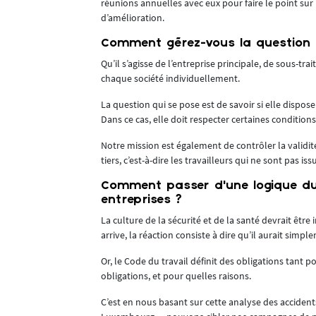
réunions annuelles avec eux pour faire le point sur
re la
d’amélioration.
Comment gérez-vous la question d
Qu’il s’agisse de l’entreprise principale, de sous-t
let qui est le
chaque société individuellement.
La question qui se pose est de savoir si elle dispos
 dans un
Dans ce cas, elle doit respecter certaines conditio
rs et retours,
Notre mission est également de contrôler la validité
entre
tiers, c’est-à-dire les travailleurs qui ne sont pas iss
Comment passer d’une logique du c
atale puisque,
entreprises ?
La culture de la sécurité et de la santé devrait êtr
arrive, la réaction consiste à dire qu’il aurait simple
humour, parce
er un large
Or, le Code du travail définit des obligations tant 
obligations, et pour quelles raisons.
.
C’est en nous basant sur cette analyse des accident