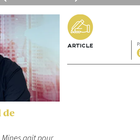
P
ARTICLE
l de
s Mines agit pour