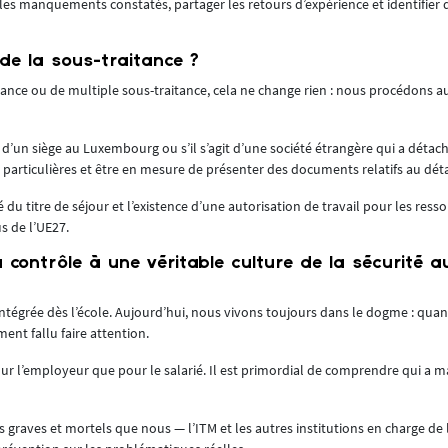
 les manquements constatés, partager les retours d’expérience et identifier 
e la sous-traitance ?
raitance ou de multiple sous-traitance, cela ne change rien : nous procédons a
e d’un siège au Luxembourg ou s’il s’agit d’une société étrangère qui a détach
ns particulières et être en mesure de présenter des documents relatifs au dé
 du titre de séjour et l’existence d’une autorisation de travail pour les ress
us de l’UE27.
ontrôle à une véritable culture de la sécurité a
e intégrée dès l’école. Aujourd’hui, nous vivons toujours dans le dogme : qua
ment fallu faire attention.
pour l’employeur que pour le salarié. Il est primordial de comprendre qui a 
s graves et mortels que nous — l’ITM et les autres institutions en charge de