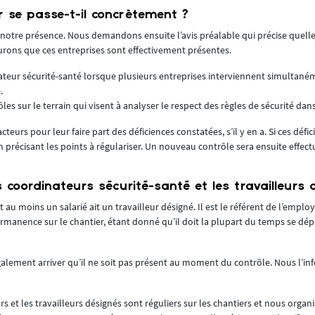
 se passe-t-il concrètement ?
tre présence. Nous demandons ensuite l’avis préalable qui précise quelle
surons que ces entreprises sont effectivement présentes.
teur sécurité-santé lorsque plusieurs entreprises interviennent simultaném
.
 sur le terrain qui visent à analyser le respect des règles de sécurité dans
acteurs pour leur faire part des déficiences constatées, s’il y en a. Si ces défi
précisant les points à régulariser. Un nouveau contrôle sera ensuite effectué
coordinateurs sécurité-santé et les travailleurs 
 au moins un salarié ait un travailleur désigné. Il est le référent de l’empl
rmanence sur le chantier, étant donné qu’il doit la plupart du temps se dép
également arriver qu’il ne soit pas présent au moment du contrôle. Nous l’i
s et les travailleurs désignés sont réguliers sur les chantiers et nous organ