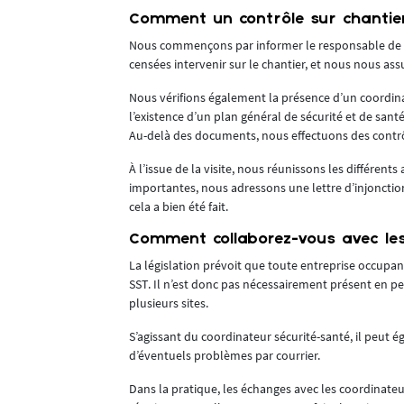
Comment un contrôle sur chantier
Nous commençons par informer le responsable de no
 son rôle
censées intervenir sur le chantier, et nous nous as
 et délégués à
Nous vérifions également la présence d’un coordina
 ou risques
l’existence d’un plan général de sécurité et de santé
Au-delà des documents, nous effectuons des contrôles
rs produits et
À l’issue de la visite, nous réunissons les différents 
’ailleurs
importantes, nous adressons une lettre d’injonction 
cela a bien été fait.
geoises (UEL)
Comment collaborez-vous avec les 
La législation prévoit que toute entreprise occupant
SST. Il n’est donc pas nécessairement présent en pe
plusieurs sites.
ciation
S’agissant du coordinateur sécurité-santé, il peut 
d’éventuels problèmes par courrier.
Dans la pratique, les échanges avec les coordinateur
me le