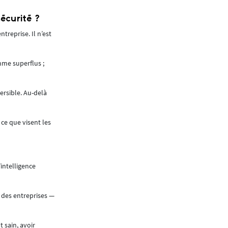
Une autre question qui se pose est : qui endo
écurité ?
grands chantiers ? Faut-il désigner un salarié 
treprise. Il n’est
Pour cette mission complémentaire de supervi
accompagnement contribue également à la perf
mme superflus ;
chantiers à la suite d’accidents, avec des retard
Nous acceptons de prendre cette responsabilité,
ersible. Au-delà
conscience collective que la sécurité est aussi
La sécurité doit aussi être considérée comme u
 ce que visent les
différents métiers, la communication et la coh
Sur un chantier, nous partageons tous la même 
de réinstaurer une culture sécurité sur le chan
intelligence
travail.
Nous apportons cette vision complémentaire 
 des entreprises —
de maîtriser les risques.
La VISION ZERO doit être plus qu’une vision : u
 sain, avoir
constate qu’elles sont souvent d’ordre organis