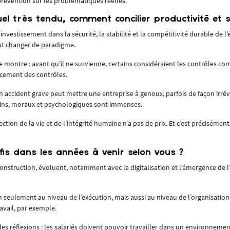
vention sur les problématiques réelles.
l très tendu, comment concilier productivité et s
vestissement dans la sécurité, la stabilité et la compétitivité durable de l’en
aut changer de paradigme.
 montre : avant qu’il ne survienne, certains considéraient les contrôles co
rcement des contrôles.
 accident grave peut mettre une entreprise à genoux, parfois de façon irrév
ns, moraux et psychologiques sont immenses.
ection de la vie et de l’intégrité humaine n’a pas de prix. Et c’est précisément
fis dans les années à venir selon vous ?
onstruction, évoluent, notamment avec la digitalisation et l’émergence de l’
eulement au niveau de l’exécution, mais aussi au niveau de l’organisation
avail, par exemple.
es réflexions : les salariés doivent pouvoir travailler dans un environnement