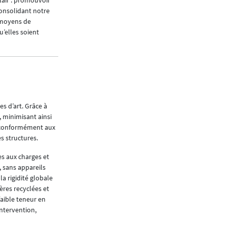
lair : promouvoir
d’intervention publique dont deux relèvent de 
consolidant notre
 moyens de
Les enjeux relatifs au territoire en tant que t
’elles soient
pour l’État, rend la planification plus complex
Il y a, d’autre part, des enjeux dans le domai
une priorité dans la conception des espaces p
d’infrastructures dédiées aux piéton*nes et cy
particulier pour les courtes distances et nota
L’attractivité du pays est très certainement tri
s d’art. Grâce à
englobant le logement et les infrastructures 
 minimisant ainsi
économie. Dans ce cadre, une accélération des
ée conformément aux
logement est un effort collectif. C’est ici qu’en
s structures.
La transition numérique est vécue par beaucou
s aux charges et
opérationnelles optimisées. Je pense que la d
, sans appareils
contribuant à l’optimisation des ressources et 
la rigidité globale
durables et adaptées aux enjeux actuels - les p
approche interdisciplinaire intégrant diverses
faible teneur en
garantissant une coordination étroite entre to