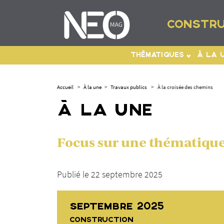
CONSTRU
THÉMATIQUES
À LA 
Accueil
>
À la une
>
Travaux publics
>
À la croisée des chemins
À LA UNE
Focus sur une thématique 
Publié le 22 septembre 2025
SEPTEMBRE 2025
CONSTRUCTION