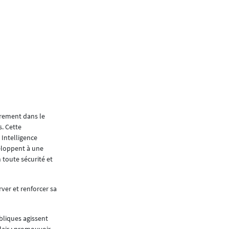
Face à la croissance dém
défis climatiques et à la 
le ministère de la Mobilit
publics met en œuvre une 
pour répondre aux besoin
anticipant ceux des proc
Interview de Yuriko Backes, ministre de la Mobi
èrement dans le
s. Cette
Quels sont les princip
 Intelligence
publics doit faire fac
veloppent à une
toute sécurité et
Plusieurs défis, notamment démographique et 
et du logement, se posent au Luxembourg. Nou
infrastructures, tant en ce qui concerne celles
rver et renforcer sa
La croissance démographique de notre pays su
concitoyen*nes. En parallèle à l’augmentation 
bliques agissent
croissants, sont à prendre en considération et 