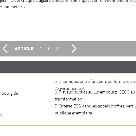
ctif : aider chaque stagiaire à mesurer son impact sur l’environnement, le c
e son métier. »
ARTICLE
1
/
7
L’harmonie entre fonction, performances e
l’environnement
Travaux publics au Luxembourg : SECO au
xembourg de
transformation
Critères ESG dans les appels d’offres, ve
publique exemplaire
x