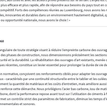
, aux côtés et avec les acteurs privés présents sur le terrain. L’enjeu est c
plus efficace et plus rapide, afin de répondre aux besoins du pays tout en 
compétitif. Forts des compétences réunies au Luxembourg, nous avons les
ides, innovantes et durables dans un environnement hautement digitalisé, qu
se ou opportunité nationale, nous avons le choix ! »
360
ngulaire de toute stratégie visant à réduire l’empreinte carbone des ouvrage
le des phases de construction, nous dimensionnons précisément les sections,
écurité et la durabilité. La réhabilitation des ouvrages d’art existants, men
récentes, constitue un levier essentiel pour prolonger la durée de vie de
on normative, conçoivent ces renforcements ciblés pour adapter les ouvrage
 - caractérisés par une continuité structurelle entre le tablier et les culées
lement la quantité de matériaux et les coûts d’entretien, mais améliore aussi 
rbone, dont la performance repose avant tout sur l’utilisation de ciments à 
ronnementales et sonores.