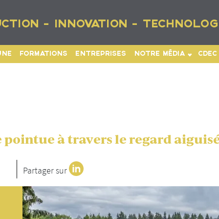
CTION - INNOVATION - TECHNOLOG
UNE
FORMATIONS
ENTREPRISES
NOTRE MÉDIA
CDEC
pointue à travers le regard aiguisé
Partager sur