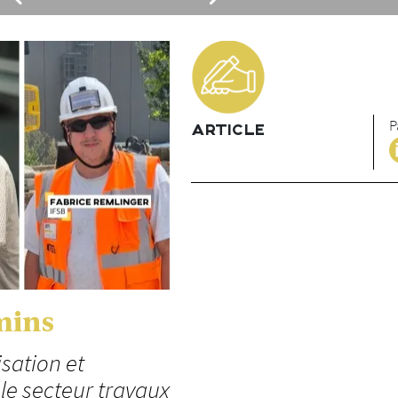
P
ARTICLE
mins
isation et
 le secteur travaux