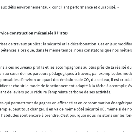
aux défis environnementaux, conciliant performance et durabilité. »
rvice Construction mécanisée à l’IFSB
ises de travaux publics ; la sécurité et la décarbonation. Ces enjeux modifie
mpétences alors que, dans le même temps, nous constatons que nos métiers 
 à ces nouveaux profils et les accompagnons au plus près de la réalité du t
ation au cœur de nos parcours pédagogiques à travers, par exemple, des mod
esponsables d’environ un quart des émissions de CO₂ du secteur, il est cruci
ens : choisir le mode de fonctionnement adapté à la tâche à accomplir, évit
ant de leviers pour réduire l’empreinte carbone de ses activités.
es qui permettront de gagner en efficacité et en consommation énergétique
xemple, peut tout changer. Il en va de même côté sécurité où, même si de 
es habitudes sont encore à prendre. C’est pourquoi nous insistons sur les f