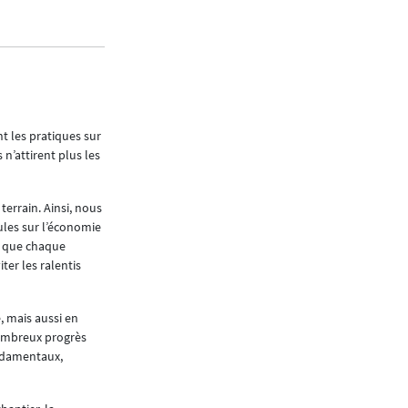
En soi, il nous faut adopter des politiques in
durables et résilientes, innovantes et accessibl
Comment le Ministère a
accompagner le dével
Quels sont ses axes d’a
chantiers publics prév
nt les pratiques sur
quelques projets embl
n’attirent plus les
Pour ce qui est du besoin en infrastructures et
Celui-ci se base sur les projections de croissa
errain. Ainsi, nous
d’emplois sur le territoire. Il y a lieu de rele
ules sur l’économie
priorités politiques à l’horizon 2040.
al que chaque
er les ralentis
Parmi les axes d’action prioritaires du Ministè
l’assainissement énergétique, la rénovation et
mise aux normes et l’optimisation des bâtiment
, mais aussi en
départements ministériels, sont des priorités 
nombreux progrès
ondamentaux,
Parmi les projets emblématiques du PNM, il y a
Luxembourg, les extensions du tramway au Kirchb
2x2 voies de la B7 jusqu’au Fridhaff.