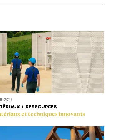
ainsi l’environnement, de faciliter la mainten
Afin de jouer son rôle pionnier, l’Administrat
aussi au niveau européen, pour ses travaux e
Ettelbruck, projet pilote certifié par la norme 
d’efficacité énergétique et de confort des bâti
interdit l’utilisation de produits nocifs dans la
Des projets pionniers aident à développer le 
architectes et ingénieur*es mais aussi pour le
Comment le Ministère 
appels d’offres publics
La révision de la législation européenne sur 
européenne, sur la simplification des règles e
IL 2026
les considérations vertes, sociales et de durabi
TÉRIAUX / RESSOURCES
Le Ministère s’engage à faciliter l’accès des 
tériaux et techniques innovants
ainsi qu’en diversifiant les opportunités de co
En diversifiant les missions, nous créons un e
concrètes et variées dans le secteur public. 