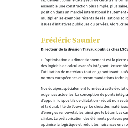
rapidement comme catalyseur de cette transformation
ensemble une construction plus simple, plus saine, 
position dans un marché international hautement 
multiplier les exemples récents de réalisations sol
issues d’initiatives publiques ou privées. Alors, cri
Frédéric Saunier
Directeur de la division Travaux publics chez LSC
« L’optimisation du dimensionnement est la pierre a
des logiciels de calcul avancés intégrant l’ensemb
l’utilisation de matériaux tout en garantissant la s
normes européennes et recommandations techniques 
Nos équipes, spécialement formées à cette évoluti
exigences actuelles. La conception de ponts intégraux
d’appui ni dispositifs de dilatation - réduit non seu
et la durabilité de l’ouvrage. Le choix des matériaux renforce cette démarche. Nous privilégions l’acier bas carbone, issu de matières recyclées et
d’énergies renouvelables, ainsi que le béton bas ca
clinker. La préfabrication des éléments porteurs permet un contrôle strict des paramètres de fabrication, diminue les temps d’intervention,
optimise la logistique et réduit les nuisances envi