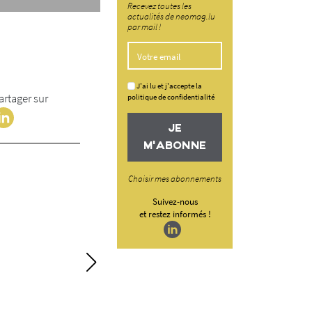
Recevez toutes les
actualités de neomag.lu
par mail !
J'ai lu et j'accepte la
artager sur
politique de confidentialité
JE
M'ABONNE
Choisir mes abonnements
Suivez-nous
et restez informés !
TP : planifier, con
innover pour le 
demain