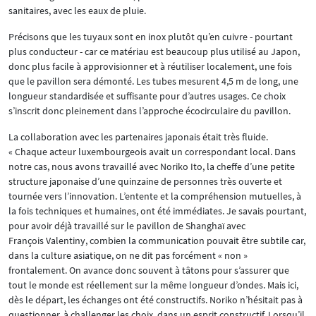
sanitaires, avec les eaux de pluie.
Précisons que les tuyaux sont en inox plutôt qu’en cuivre - pourtant
plus conducteur - car ce matériau est beaucoup plus utilisé au Japon,
donc plus facile à approvisionner et à réutiliser localement, une fois
que le pavillon sera démonté. Les tubes mesurent 4,5 m de long, une
longueur standardisée et suffisante pour d’autres usages. Ce choix
s’inscrit donc pleinement dans l’approche écocirculaire du pavillon.
La collaboration avec les partenaires japonais était très fluide.
« Chaque acteur luxembourgeois avait un correspondant local. Dans
notre cas, nous avons travaillé avec Noriko Ito, la cheffe d’une petite
structure japonaise d’une quinzaine de personnes très ouverte et
tournée vers l’innovation. L’entente et la compréhension mutuelles, à
la fois techniques et humaines, ont été immédiates. Je savais pourtant,
pour avoir déjà travaillé sur le pavillon de Shanghaï avec
François Valentiny, combien la communication pouvait être subtile car,
dans la culture asiatique, on ne dit pas forcément « non »
frontalement. On avance donc souvent à tâtons pour s’assurer que
tout le monde est réellement sur la même longueur d’ondes. Mais ici,
dès le départ, les échanges ont été constructifs. Noriko n’hésitait pas à
questionner, à challenger les choix, dans un esprit constructif. Lorsqu’il