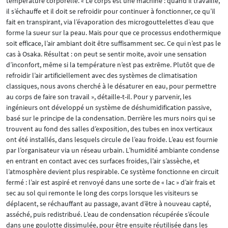
température corporelle. « Le corps est une machine : quand il travaille,
il s’échauffe et il doit se refroidir pour continuer à fonctionner, ce qu’il
fait en transpirant, via l’évaporation des microgouttelettes d’eau que
forme la sueur sur la peau. Mais pour que ce processus endothermique
soit efficace, l’air ambiant doit être suffisamment sec. Ce qui n’est pas le
cas à Osaka. Résultat : on peut se sentir moite, avoir une sensation
d’inconfort, même si la température n’est pas extrême. Plutôt que de
refroidir l’air artificiellement avec des systèmes de climatisation
classiques, nous avons cherché à le désaturer en eau, pour permettre
au corps de faire son travail », détaille-t-il. Pour y parvenir, les
ingénieurs ont développé un système de déshumidification passive,
basé sur le principe de la condensation. Derrière les murs noirs qui se
trouvent au fond des salles d’exposition, des tubes en inox verticaux
ont été installés, dans lesquels circule de l’eau froide. L’eau est fournie
par l’organisateur via un réseau urbain. L’humidité ambiante condense
en entrant en contact avec ces surfaces froides, l’air s’assèche, et
l’atmosphère devient plus respirable. Ce système fonctionne en circuit
fermé : l’air est aspiré et renvoyé dans une sorte de « lac » d’air frais et
sec au sol qui remonte le long des corps lorsque les visiteurs se
déplacent, se réchauffant au passage, avant d’être à nouveau capté,
asséché, puis redistribué. L’eau de condensation récupérée s’écoule
dans une goulotte dissimulée, pour être ensuite réutilisée dans les