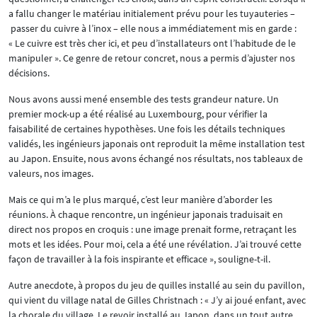
a fallu changer le matériau initialement prévu pour les tuyauteries –
passer du cuivre à l’inox – elle nous a immédiatement mis en garde :
« Le cuivre est très cher ici, et peu d’installateurs ont l’habitude de le
manipuler ». Ce genre de retour concret, nous a permis d’ajuster nos
décisions.
Nous avons aussi mené ensemble des tests grandeur nature. Un
premier mock-up a été réalisé au Luxembourg, pour vérifier la
faisabilité de certaines hypothèses. Une fois les détails techniques
validés, les ingénieurs japonais ont reproduit la même installation test
au Japon. Ensuite, nous avons échangé nos résultats, nos tableaux de
valeurs, nos images.
Mais ce qui m’a le plus marqué, c’est leur manière d’aborder les
réunions. À chaque rencontre, un ingénieur japonais traduisait en
direct nos propos en croquis : une image prenait forme, retraçant les
mots et les idées. Pour moi, cela a été une révélation. J’ai trouvé cette
façon de travailler à la fois inspirante et efficace », souligne-t-il.
Autre anecdote, à propos du jeu de quilles installé au sein du pavillon,
qui vient du village natal de Gilles Christnach : « J’y ai joué enfant, avec
la chorale du village. Le revoir installé au Japon, dans un tout autre