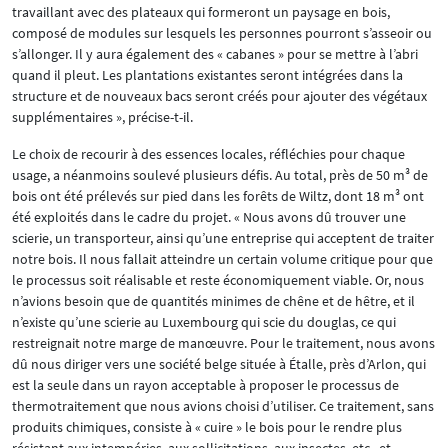
travaillant avec des plateaux qui formeront un paysage en bois,
composé de modules sur lesquels les personnes pourront s’asseoir ou
s’allonger. Il y aura également des « cabanes » pour se mettre à l’abri
quand il pleut. Les plantations existantes seront intégrées dans la
structure et de nouveaux bacs seront créés pour ajouter des végétaux
supplémentaires », précise-t-il.
Le choix de recourir à des essences locales, réfléchies pour chaque
usage, a néanmoins soulevé plusieurs défis. Au total, près de 50 m³ de
bois ont été prélevés sur pied dans les forêts de Wiltz, dont 18 m³ ont
été exploités dans le cadre du projet. « Nous avons dû trouver une
scierie, un transporteur, ainsi qu’une entreprise qui acceptent de traiter
notre bois. Il nous fallait atteindre un certain volume critique pour que
le processus soit réalisable et reste économiquement viable. Or, nous
n’avions besoin que de quantités minimes de chêne et de hêtre, et il
n’existe qu’une scierie au Luxembourg qui scie du douglas, ce qui
restreignait notre marge de manœuvre. Pour le traitement, nous avons
dû nous diriger vers une société belge située à Étalle, près d’Arlon, qui
est la seule dans un rayon acceptable à proposer le processus de
thermotraitement que nous avions choisi d’utiliser. Ce traitement, sans
produits chimiques, consiste à « cuire » le bois pour le rendre plus
résistant aux intempéries, aux sollicitations, aux insectes, etc., et