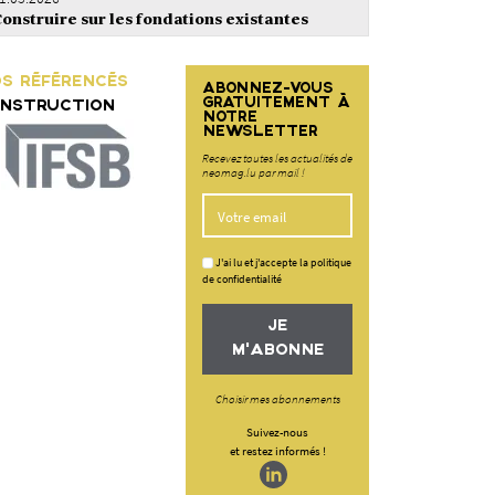
onstruire sur les fondations existantes
S RÉFÉRENCÉS
ABONNEZ-VOUS
GRATUITEMENT À
NSTRUCTION
NOTRE
NEWSLETTER
Recevez toutes les actualités de
neomag.lu par mail !
J'ai lu et j'accepte la politique
de confidentialité
JE
M'ABONNE
Choisir mes abonnements
Suivez-nous
et restez informés !