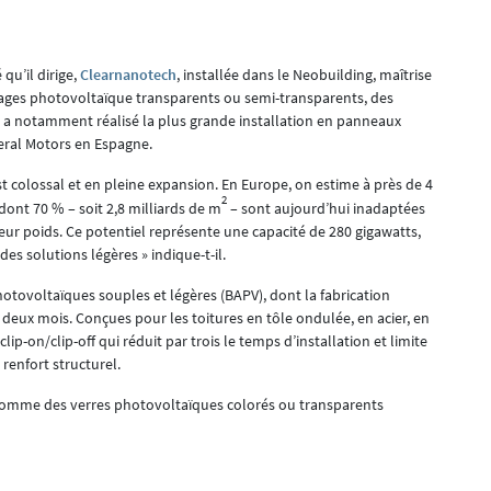
qu’il dirige,
Clearnanotech
, installée dans le Neobuilding, maîtrise
trages photovoltaïque transparents ou semi-transparents, des
lle a notamment réalisé la plus grande installation en panneaux
eral Motors en Espagne.
 colossal et en pleine expansion. En Europe, on estime à près de 4
2
 dont 70 % – soit 2,8 milliards de m
– sont aujourd’hui inadaptées
ur poids. Ce potentiel représente une capacité de 280 gigawatts,
es solutions légères » indique-t-il.
otovoltaïques souples et légères (BAPV), dont la fabrication
deux mois. Conçues pour les toitures en tôle ondulée, en acier, en
p-on/clip-off qui réduit par trois le temps d’installation et limite
 renfort structurel.
comme des verres photovoltaïques colorés ou transparents