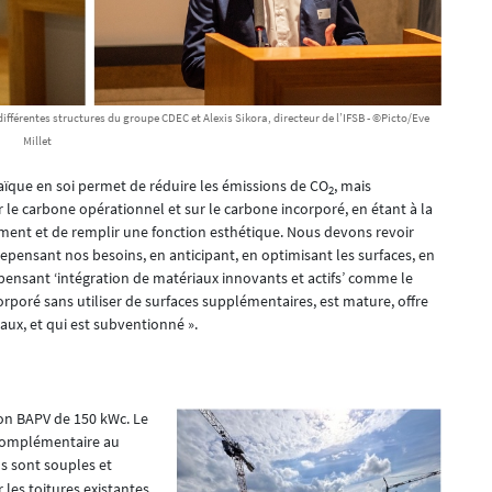
férentes structures du groupe CDEC et Alexis Sikora, directeur de l’IFSB - ©Picto/Eve
Millet
taïque en soi permet de réduire les émissions de CO
, mais
2
 sur le carbone opérationnel et sur le carbone incorporé, en étant à la
timent et de remplir une fonction esthétique. Nous devons revoir
epensant nos besoins, en anticipant, en optimisant les surfaces, en
 pensant ‘intégration de matériaux innovants et actifs’ comme le
orporé sans utiliser de surfaces supplémentaires, est mature, offre
x, et qui est subventionné ».
ion BAPV de 150 kWc. Le
 complémentaire au
ls sont souples et
 les toitures existantes