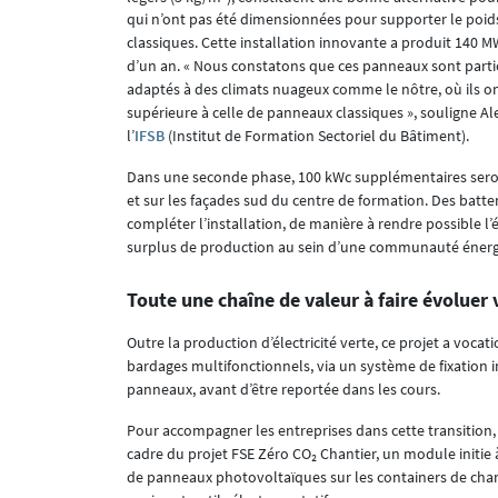
qui n’ont pas été dimensionnées pour supporter le poi
classiques. Cette installation innovante a produit 140
d’un an. « Nous constatons que ces panneaux sont part
adaptés à des climats nuageux comme le nôtre, où ils o
supérieure à celle de panneaux classiques », souligne Ale
l’
IFSB
(Institut de Formation Sectoriel du Bâtiment).
Dans une seconde phase, 100 kWc supplémentaires seron
et sur les façades sud du centre de formation. Des batte
compléter l’installation, de manière à rendre possible l
surplus de production au sein d’une communauté énerg
Toute une chaîne de valeur à faire évoluer
Outre la production d’électricité verte, ce projet a voca
bardages multifonctionnels, via un système de fixation i
panneaux, avant d’être reportée dans les cours.
Pour accompagner les entreprises dans cette transition,
cadre du projet FSE Zéro CO₂ Chantier, un module initie à
de panneaux photovoltaïques sur les containers de chanti