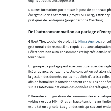
engins et outils électroportatifs.
D’autres formations portent sur la pose de panneaux pho
énergétique des bâtiments (projet FSE Energy Efficiency 
pratiques de l’entreprise (projet Carbone Coaching).
De l’autoconsommation au partage d’éner
Gilbert Théato, chef de projet à la
Klima-Agence
, a ensu
gestionnaire de réseau, il ne requiert aucune adaptati
L’électricité non auto-consommée est injectée dans le 
fournisseur.
Un groupe de partage peut être constitué, avec des règle
fixé à l’avance, par exemple. Une convention est alors si
la gestion des données ou les modalités d’accès à celles
afin de formaliser le fonctionnement choisi. Les donnée
sur la Plateforme nationale des données énergétiques, 
Différentes configurations de communautés énergétiques
voisins (jusqu’à 300 mètres en basse tension, sans limi
exploitation agricole. Les grandes entreprises sont exclue