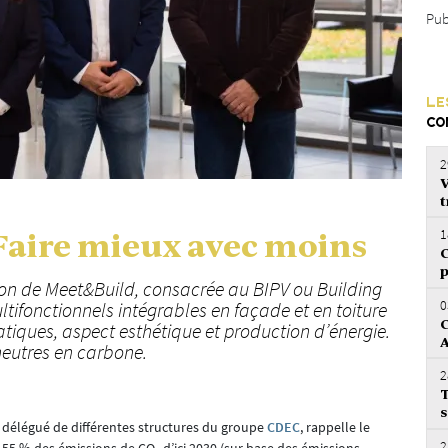
Pub
LE
CO
2
V
t
1
Faire mieux avec moins
C
p
ion de Meet&Build, consacrée au BIPV ou
Building
0
ltifonctionnels intégrables en façade et en toiture
C
matiques, aspect esthétique et production d’énergie.
neutres en carbone.
2
T
s
 délégué de différentes structures du groupe
CDEC
, rappelle le
2