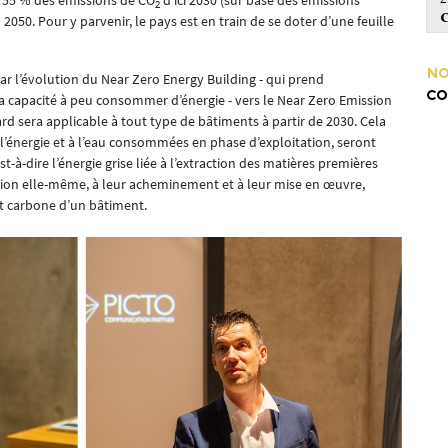
e 55 % des émissions de CO
d’ici 2030 (sur base des émissions
2
C
 2050. Pour y parvenir, le pays est en train de se doter d’une feuille
NO
par l’évolution du Near Zero Energy Building - qui prend
CO
 capacité à peu consommer d’énergie - vers le Near Zero Emission
rd sera applicable à tout type de bâtiments à partir de 2030. Cela
à l’énergie et à l’eau consommées en phase d’exploitation, seront
-à-dire l’énergie grise liée à l’extraction des matières premières
cation elle-même, à leur acheminement et à leur mise en œuvre,
t carbone d’un bâtiment.