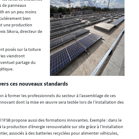
ds de panneaux
 MWh en un peu moins
iculièrement bien
nt une production
xis Sikora, directeur de
t posés sur la toiture
ries viendront
’éventuel partage du
étique.
 vers ces nouveaux standards
tion à former les professionnels du secteur à l’assemblage de ces
nnovant dont la mise en œuvre sera testée lors de l’installation des
 l’IFSB propose aussi des formations innovantes. Exemple : dans le
 la production d’énergie renouvelable sur site grâce à l’installation
er, associés à des batteries recyclées pour alimenter véhicules,