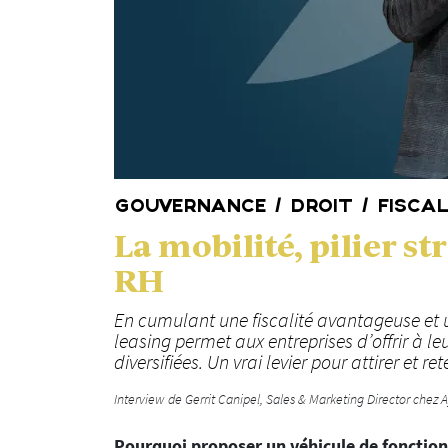
GOUVERNANCE / DROIT / FISCA
La mobilité, pilier s
RH
En cumulant une fiscalité avantageuse et une
leasing permet aux entreprises d’offrir à l
diversifiées. Un vrai levier pour attirer et ret
Interview de Gerrit Canipel, Sales & Marketing Director chez 
Pourquoi proposer un véhicule de fonction