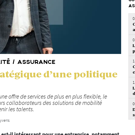
GO
AS
0
C
a
0
L
p
1
LITÉ / ASSURANCE
C
tratégique d’une politique
c
1
L
d
 offre de services de plus en plus flexible, le
eurs collaborateurs des solutions de mobilité
0
enir les talents.
D
s
Ayvens.
 est-il intéressant pour une entreprise, notamment