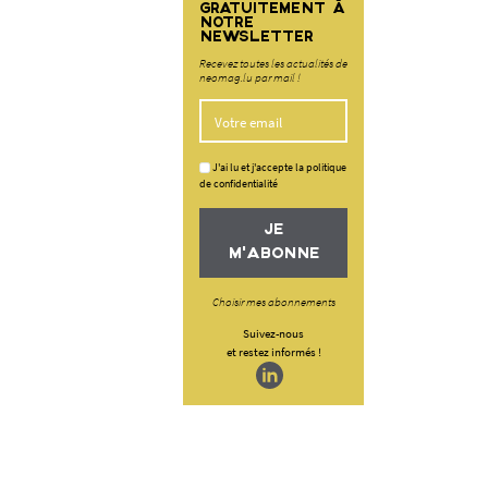
GRATUITEMENT À
NOTRE
NEWSLETTER
Recevez toutes les actualités de
neomag.lu par mail !
J'ai lu et j'accepte la politique
de confidentialité
JE
M'ABONNE
Choisir mes abonnements
Suivez-nous
et restez informés !