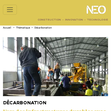
CONSTRUCTION - INNOVATION - TECHNOLOGIE
Accueil
>
Thématique
>
Décarbonation
DÉCARBONATION