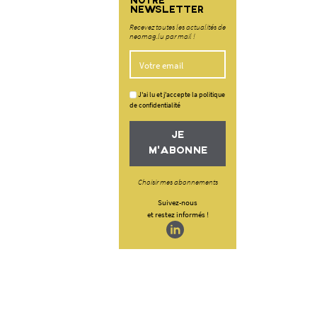
NOTRE
NEWSLETTER
Recevez toutes les actualités de
neomag.lu par mail !
J'ai lu et j'accepte la politique
de confidentialité
JE
M'ABONNE
Choisir mes abonnements
Suivez-nous
et restez informés !