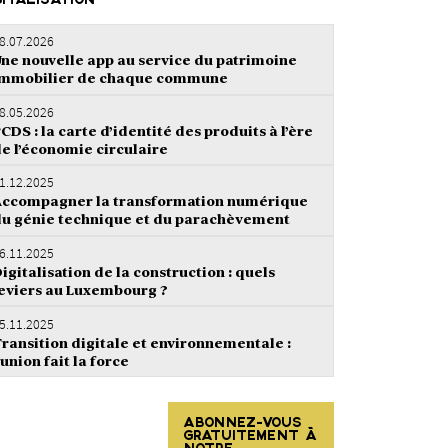
GITALISATION
8.07.2026
ne nouvelle app au service du patrimoine
immobilier de chaque commune
8.05.2026
CDS : la carte d’identité des produits à l’ère
e l’économie circulaire
1.12.2025
ccompagner la transformation numérique
u génie technique et du parachèvement
6.11.2025
igitalisation de la construction : quels
eviers au Luxembourg ?
5.11.2025
ransition digitale et environnementale :
’union fait la force
ABONNEZ-VOUS
GRATUITEMENT À