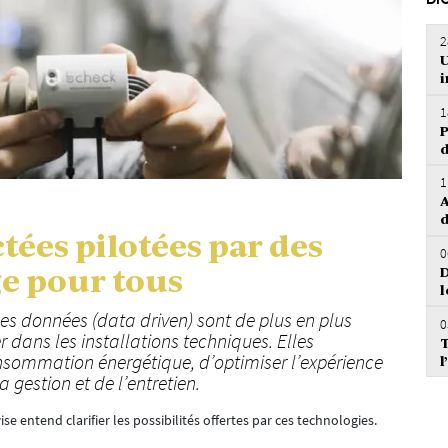
DI
2
U
1
P
d
1
A
d
ées pilotées par des
0
e pour tous
D
l
es données (data driven) sont de plus en plus
0
r dans les installations techniques. Elles
T
sommation énergétique, d’optimiser l’expérience
l
la gestion et de l’entretien.
e entend clarifier les possibilités offertes par ces technologies.