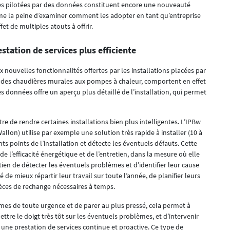
ctées pilotées par des données constituent encore une nouveauté
ême la peine d’examiner comment les adopter en tant qu’entreprise
et de multiples atouts à offrir.
estation de services plus efficiente
x nouvelles fonctionnalités offertes par les installations placées par
t des chaudières murales aux pompes à chaleur, comportent en effet
es données offre un aperçu plus détaillé de l’installation, qui permet
 de rendre certaines installations bien plus intelligentes. L’IPBw
llon) utilise par exemple une solution très rapide à installer (10 à
ts points de l’installation et détecte les éventuels défauts. Cette
 l’efficacité énergétique et de l’entretien, dans la mesure où elle
etien de détecter les éventuels problèmes et d’identifier leur cause
té de mieux répartir leur travail sur toute l’année, de planifier leurs
èces de rechange nécessaires à temps.
èmes de toute urgence et de parer au plus pressé, cela permet à
ettre le doigt très tôt sur les éventuels problèmes, et d’intervenir
s une prestation de services continue et proactive. Ce type de