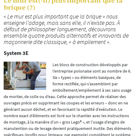
Le mur est(-il) plus important que la
brique (?)
« Le mur est plus important que la brique » nous
enseigne l’adage, mais sans elle, il n’existe pas. À
défaut de philosopher longuement, découvrons
ensemble quatre produits alternatifs et innovants de
maçonnerie dite classique, « à empilement ».
System 3E
Les blocs de construction développés par
l’entreprise polonaise sont au nombre de 6.
Six « types » ou éléments basiques, de
forme rectifiée, qui s’assemblent par
emboîtement/empilement à sec sans usage
de mortier, de colle ou d’eau. Cette approche permet de réaliser des
ouvrages précis en supprimant les coupes et les erreurs – donc en ne
générant aucun déchet, et en favorisant la rapidité d’exécution. Le
nombre exact d’éléments est livré sur le chantier avec les instructions
de montage, à la manière d’un « gros Lego® », et l’usage d’engins de
manutention ou de levage devient pratiquement inutile. Des éléments
spécifiques (profils pour linteaux, par exemple) complètent le système