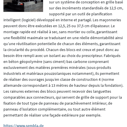
sur un système de conception en grille basé
sur des incréments standardisés de 12,5 cm,
supporté par un outil de planification
intelligent (logiciel) développé en interne et partagé. Les maçonneries
peuvent donc être exécutées en 12,5, 25 ou 37,5 cm d’épaisseur. Le
montage rapide est réalisé à sec, sans mortier ou colle, garantissant
une flexibilité maximale se traduisant en une réelle démontabilité ainsi
qu’une réutilisation potentielle de chacun des éléments, garantissant
la circularité du procédé. Chacun des blocs est creux et peut donc au
besoin être rempli avec un isolant au choix du prescripteur. Fabriqués
en béton géopolymère (sans ciment) bas carbone comprenant
exclusivement des matières premières minérales (sous-produits
industriels et matériaux pouzzolaniques notamment), ils permettent
de réaliser des ouvrages jusqu’en classe de construction 4 (norme
allemande correspondant à 13 mètres de hauteur depuis la fondation).
Les rainures externes des blocs peuvent recevoir des languettes
comparables aux connecteurs, qui servent de grille de support pour la
fixation de tout type de panneau de parachèvement intérieur, de
panneau d’isolation complémentaire, ou tout autre élément
permettant de réaliser une façade extérieure par exemple.
https://www.sembla.de