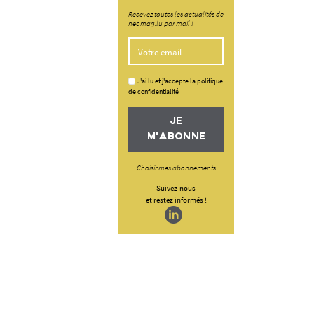
Recevez toutes les actualités de
neomag.lu par mail !
J'ai lu et j'accepte la politique
de confidentialité
JE
M'ABONNE
Choisir mes abonnements
Suivez-nous
et restez informés !