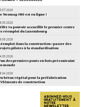
TÉRIAUX / RESSOURCES
0.07.2026
e Neomag #80 est en ligne !
9.05.2026
iltz va pouvoir accueillir le premier centre
e réemploi du Luxembourg
3.05.2026
éemploi dans la construction : passer des
rojets pilotes à la standardisation
4.05.2026
’un des premiers ponts en bois précontraint
au monde
9.04.2026
u béton végétal pour la préfabrication
’éléments de construction
ABONNEZ-VOUS
GRATUITEMENT À
NOTRE
NEWSLETTER