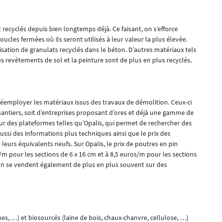
 recyclés depuis bien longtemps déjà. Ce faisant, on s’efforce
ucles fermées où ils seront utilisés à leur valeur la plus élevée.
isation de granulats recyclés dans le béton. D’autres matériaux tels
les revêtements de sol et la peinture sont de plus en plus recyclés.
à réemployer les matériaux issus des travaux de démolition. Ceux-ci
hantiers, soit d’entreprises proposant d’ores et déjà une gamme de
ur des plateformes telles qu’Opalis, qui permet de rechercher des
ussi des informations plus techniques ainsi que le prix des
 leurs équivalents neufs. Sur Opalis, le prix de poutres en pin
/m pour les sections de 6 x 16 cm et à 8,5 euros/m pour les sections
ion se vendent également de plus en plus souvent sur des
ues, …) et biosourcés (laine de bois, chaux-chanvre, cellulose, …)