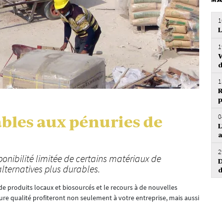
MA
1
L
1
W
d
1
R
p
0
ables aux pénuries de
L
2
onibilité limitée de certains matériaux de
D
alternatives plus durables.
d
 de produits locaux et biosourcés et le recours à de nouvelles
ure qualité profiteront non seulement à votre entreprise, mais aussi