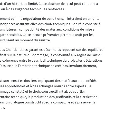
is d’un historique limité. Cette absence de recul peut conduire à
e ou à des exigences techniques renforcées.
plement comme négociateur de conditions. Il intervient en amont,
incidences assurantielles des choix techniques. Son rôle consiste à
ions futures : compatibilité des matériaux, conditions de mise en
ues sensibles. Cette lecture préventive permet d’anticiper les
 surgissent au moment du sinistre.
ues Chantier et les garanties décennales reposent sur des équilibres
ébat sur la nature du dommage, la conformité aux règles de l’art ou
 la cohérence entre le descriptif technique du projet, les déclarations
Il s’assure que l’ambition technique ne crée pas, involontairement,
out son sens. Les dossiers impliquant des matériaux ou procédés
es approfondies et à des échanges nourris entre experts. La
mage constaté et le choix constructif initial. Le courtier
ire technique, la production des justificatifs et la clarification
nir un dialogue constructif avec la compagnie et à préserver la
ux.