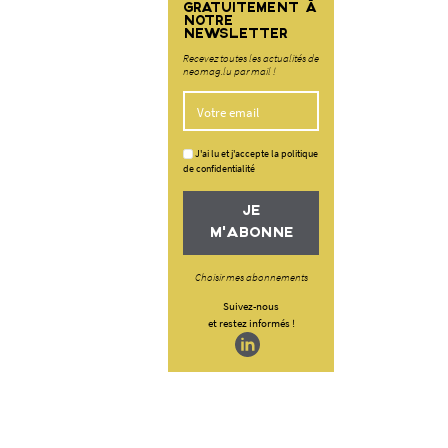
GRATUITEMENT À
NOTRE
NEWSLETTER
Recevez toutes les actualités de
neomag.lu par mail !
J'ai lu et j'accepte la politique
de confidentialité
JE
M'ABONNE
Choisir mes abonnements
Suivez-nous
et restez informés !