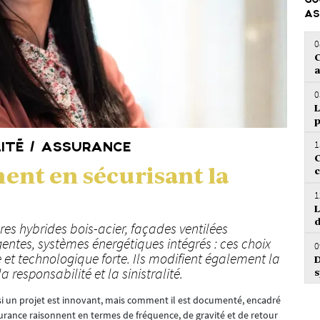
GO
AS
0
C
a
0
L
p
1
LITÉ / ASSURANCE
C
ent en sécurisant la
c
1
L
d
res hybrides bois-acier, façades ventilées
gentes, systèmes énergétiques intégrés : ces choix
0
et technologique forte. Ils modifient également la
D
responsabilité et la sinistralité.
s
 si un projet est innovant, mais comment il est documenté, encadré
surance raisonnent en termes de fréquence, de gravité et de retour