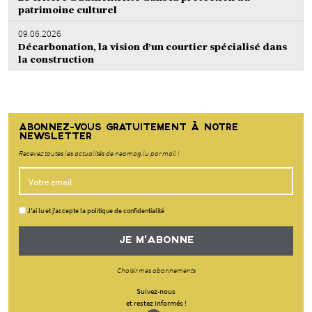
patrimoine culturel
09.06.2026
Décarbonation, la vision d’un courtier spécialisé dans
la construction
ABONNEZ-VOUS GRATUITEMENT À NOTRE
NEWSLETTER
Recevez toutes les actualités de neomag.lu par mail !
J'ai lu et j'accepte la politique de confidentialité
JE M'ABONNE
Choisir mes abonnements
Suivez-nous
et restez informés !