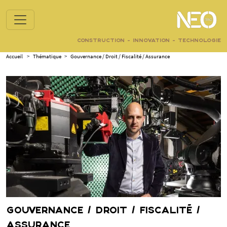
CONSTRUCTION - INNOVATION - TECHNOLOGIE
Accueil
>
Thématique
>
Gouvernance / Droit / Fiscalité / Assurance
GOUVERNANCE / DROIT / FISCALITÉ /
ASSURANCE