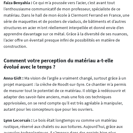
Faiza Benyahia :
Ce qui m’a poussée vers l’acier, c’est avant tout
l’enthousiasme communicatif de mon professeur, spécialiste de ce
matériau. Dans le hall de mon école à Clermont Ferrand en France, une
série de maquettes et de posters de viaducs, de bâtiments et d’autres
structures en acier m’ont réellement interpellée et donné envie d’en
apprendre davantage sur ce métal. Grâce à la diversité de ses nuances,
l’acier offre un éventail presque infini de possibilités en matière de
construction.
Comment votre perception du matériau a-t-elle
évolué avec le temps ?
Anna Gidt :
Ma vision de l’argile a vraiment changé, surtout grâce à un
projet marquant : la crèche de Roodt-sur-Syre. Ce chantier m’a permis
de mesurer tout le potentiel de ce matériau. Il oblige à redécouvrir et
adapter des savoir-faire anciens, mais une fois ces techniques
apprivoisées, on se rend compte qu’il est très agréable à manipuler,
autant pour les concepteurs que pour les ouvriers.
Lynn Lecorsais :
Le bois était longtemps vu comme un matériau
rustique, réservé aux chalets ou aux toitures. Aujourd’hui, grâce aux
avancées technologiques, il s’impose dans des projets bien plus