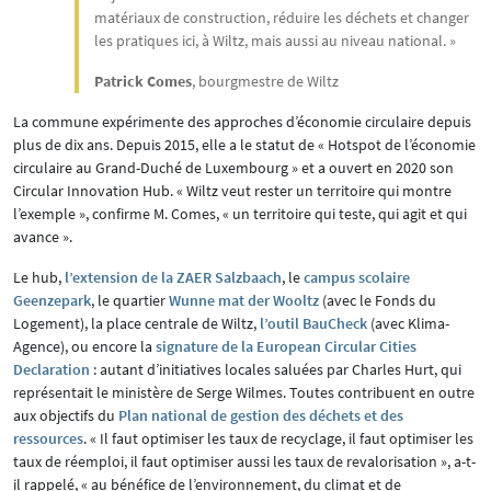
matériaux de construction, réduire les déchets et changer
les pratiques ici, à Wiltz, mais aussi au niveau national. »
Patrick Comes
, bourgmestre de Wiltz
La commune expérimente des approches d’économie circulaire depuis
plus de dix ans. Depuis 2015, elle a le statut de « Hotspot de l’économie
circulaire au Grand-Duché de Luxembourg » et a ouvert en 2020 son
Circular Innovation Hub. « Wiltz veut rester un territoire qui montre
l’exemple », confirme M. Comes, « un territoire qui teste, qui agit et qui
avance ».
Le hub,
l’extension de la ZAER Salzbaach
, le
campus scolaire
Geenzepark
, le quartier
Wunne mat der Wooltz
(avec le Fonds du
Logement), la place centrale de Wiltz,
l’outil BauCheck
(avec Klima-
Agence), ou encore la
signature de la European Circular Cities
Declaration
: autant d’initiatives locales saluées par Charles Hurt, qui
représentait le ministère de Serge Wilmes. Toutes contribuent en outre
aux objectifs du
Plan national de gestion des déchets et des
ressources
. « Il faut optimiser les taux de recyclage, il faut optimiser les
taux de réemploi, il faut optimiser aussi les taux de revalorisation », a-t-
il rappelé, « au bénéfice de l’environnement, du climat et de