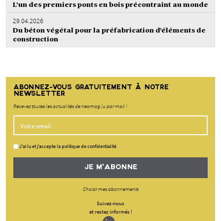
L’un des premiers ponts en bois précontraint au monde
29.04.2026
Du béton végétal pour la préfabrication d’éléments de
construction
ABONNEZ-VOUS GRATUITEMENT À NOTRE
NEWSLETTER
Recevez toutes les actualités de neomag.lu par mail !
J'ai lu et j'accepte la politique de confidentialité
JE M'ABONNE
Choisir mes abonnements
Suivez-nous
et restez informés !