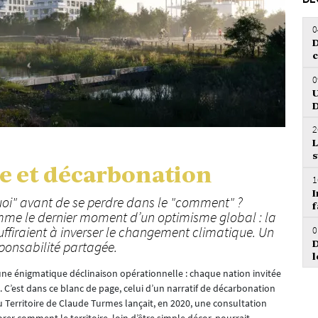
DÉ
0
D
0
U
D
2
L
s
re et décarbonation
1
I
quoi" avant de se perdre dans le "comment" ?
f
omme le dernier moment d’un optimisme global : la
0
ffiraient à inverser le changement climatique. Un
D
esponsabilité partagée.
l
t une énigmatique déclinaison opérationnelle : chaque nation invitée
’est dans ce blanc de page, celui d’un narratif de décarbonation
 Territoire de Claude Turmes lançait, en 2020, une consultation
rer comment le territoire, loin d’être simple décor, pourrait