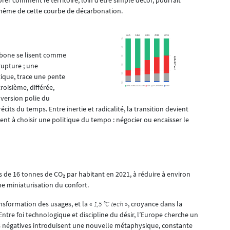
 même de cette courbe de décarbonation.
arbone se lisent comme
 rupture ; une
ique, trace une pente
troisième, différée,
 version polie du
cits du temps. Entre inertie et radicalité, la transition devient
ient à choisir une politique du tempo : négocier ou encaisser le
 de 16 tonnes de CO₂ par habitant en 2021, à réduire à environ
ne miniaturisation du confort.
ansformation des usages, et la «
1,5 °C tech
», croyance dans la
tre foi technologique et discipline du désir, l’Europe cherche un
s négatives introduisent une nouvelle métaphysique, constante