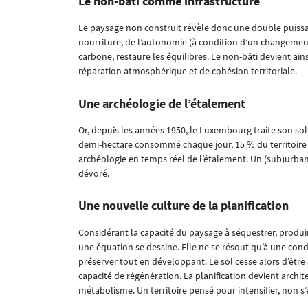
Le non-bâti comme infrastructure
Le paysage non construit révèle donc une double puissan
nourriture, de l’autonomie (à condition d’un changement 
carbone, restaure les équilibres. Le non-bâti devient ains
réparation atmosphérique et de cohésion territoriale.
Une archéologie de l’étalement
Or, depuis les années 1950, le Luxembourg traite son 
demi-hectare consommé chaque jour, 15 % du territoire d
archéologie en temps réel de l’étalement. Un (sub)urbani
dévoré.
Une nouvelle culture de la planification
Considérant la capacité du paysage à séquestrer, produi
une équation se dessine. Elle ne se résout qu’à une condi
préserver tout en développant. Le sol cesse alors d’être
capacité de régénération. La planification devient archi
métabolisme. Un territoire pensé pour intensifier, non s’é