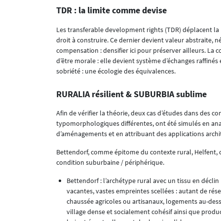
TDR : la limite comme devise
Les transferable development rights (TDR) déplacent la pl
droit à construire. Ce dernier devient valeur abstraite,
compensation : densifier ici pour préserver ailleurs. La c
d’être morale : elle devient système d’échanges raffinés
sobriété : une écologie des équivalences.
RURALIA résilient & SUBURBIA sublime
Afin de vérifier la théorie, deux cas d’études dans des co
typomorphologiques différentes, ont été simulés en an
d’aménagements et en attribuant des applications archit
Bettendorf, comme épitome du contexte rural, Helfent
condition suburbaine / périphérique.
Bettendorf : l’archétype rural avec un tissu en décl
vacantes, vastes empreintes scellées : autant de rése
chaussée agricoles ou artisanaux, logements au-dess
village dense et socialement cohésif ainsi que produ