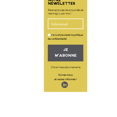
NOTRE
NEWSLETTER
Recevez toutes les actualités de
neomag.lu par mail !
J'ai lu et j'accepte la politique
de confidentialité
JE
M'ABONNE
Choisir mes abonnements
Suivez-nous
et restez informés !