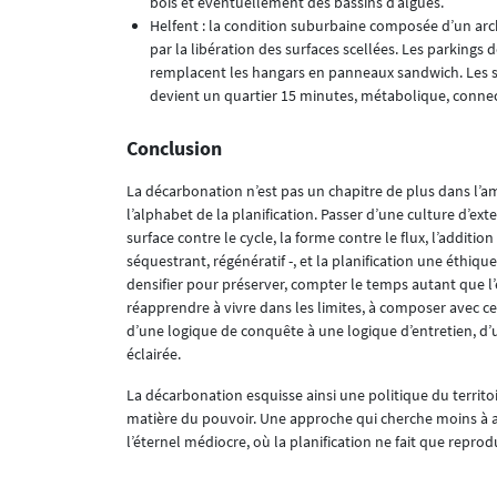
bois et éventuellement des bassins d’algues.
Helfent : la condition suburbaine composée d’un archi
par la libération des surfaces scellées. Les parkings 
remplacent les hangars en panneaux sandwich. Les soc
devient un quartier 15 minutes, métabolique, conne
Conclusion
La décarbonation n’est pas un chapitre de plus dans l’a
l’alphabet de la planification. Passer d’une culture d’ext
surface contre le cycle, la forme contre le flux, l’addition
séquestrant, régénératif -, et la planification une éthique
densifier pour préserver, compter le temps autant que l’e
réapprendre à vivre dans les limites, à composer avec ce q
d’une logique de conquête à une logique d’entretien, d’
éclairée.
La décarbonation esquisse ainsi une politique du territoir
matière du pouvoir. Une approche qui cherche moins à 
l’éternel médiocre, où la planification ne fait que reprodu