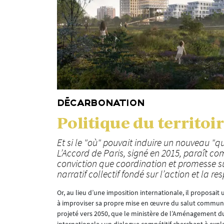
DÉCARBONATION
Politique du territoi
Et si le "où" pouvait induire un nouveau "
L’Accord de Paris, signé en 2015, paraît c
conviction que coordination et promesse su
narratif collectif fondé sur l’action et la r
Or, au lieu d’une imposition internationale, il proposai
à improviser sa propre mise en œuvre du salut commun. C
projeté vers 2050, que le ministère de l’Aménagement du
internationale : un dialogue compétitif cherchant à explo