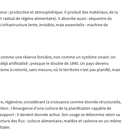
ce : productive et atmosphérique. Il produit des matériaux, de la
radical de régime alimentaire). Il absorbe aussi : séquestre du
i infrastructure lente, invisible, mais essentielle : machine de
sol comme une réserve foncière, non comme un système vivant. Un
éjà artificialisé ; presque le double de 1990. Un pays devenu
sme à volonté, sans mesure, où le territoire n’est pas planifié, mais
re, régénérer, considérant la croissance comme donnée structurelle,
tion : l’émergence d’une culture de la planification capable de
 support : il devient donnée active. Son usage se détermine selon sa
tecture des flux : culture alimentaire, matière et carbone en un même
taler.