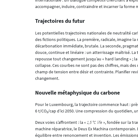
accompagner, induire, contraindre et incarner la forme
Trajectoires du futur
Les potentielles trajectoires nationales de neutralité c
des fictions politiques. La première, radicale, imagine la
décarbonation immédiate, brutale. La seconde, pragmat
douce, continue et linéaire : un atterrissage maîtrisé. La 
repousse tout changement jusqu’au « hard landing » ; la
collapse. Ces courbes ne sont pas des chiffres, mais des ré
champ de tension entre désir et contrainte. Planifier rev
changement.
Nouvelle métaphysique du carbone
Pour le Luxembourg, la trajectoire commence haut : près
6 t/CO₂/cap d’ici 2050. Une compression du quotidien, u
Deux voies s’affrontent : la «
1,5 °C life
», fondée sur la tr
machine réparatrice, le Deus Ex Machina contemporain. En
équilibre entre renoncement et invention. Les émission