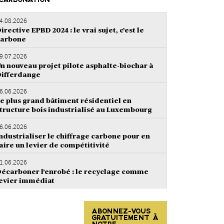
CARBONATION
4.08.2026
irective EPBD 2024 : le vrai sujet, c’est le
carbone
9.07.2026
n nouveau projet pilote asphalte-biochar à
ifferdange
6.06.2026
e plus grand bâtiment résidentiel en
tructure bois industrialisé au Luxembourg
6.06.2026
ndustrialiser le chiffrage carbone pour en
aire un levier de compétitivité
1.06.2026
écarboner l’enrobé : le recyclage comme
evier immédiat
ABONNEZ-VOUS
GRATUITEMENT À