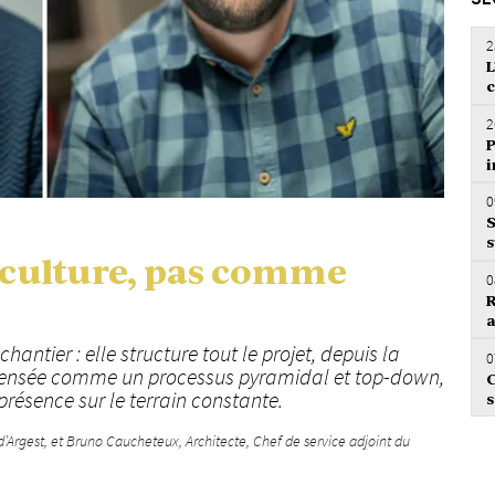
SÉ
2
L
c
2
P
i
0
S
s
 culture, pas comme
0
R
a
hantier : elle structure tout le projet, depuis la
0
st pensée comme un processus pyramidal et top-down,
C
présence sur le terrain constante.
s
d’Argest, et Bruno Caucheteux, Architecte, Chef de service adjoint du