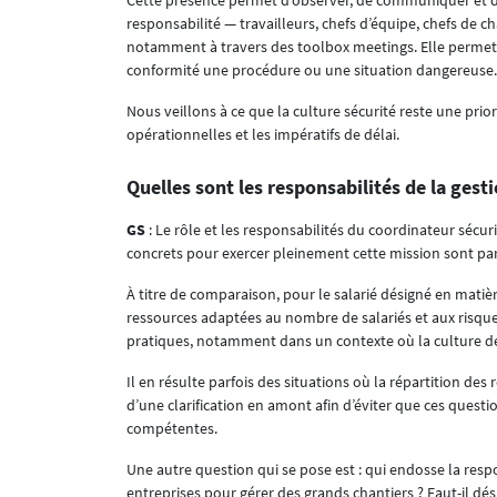
Cette présence permet d’observer, de communiquer et de 
responsabilité — travailleurs, chefs d’équipe, chefs de 
notamment à travers des toolbox meetings. Elle permet
conformité une procédure ou une situation dangereuse.
Nous veillons à ce que la culture sécurité reste une prio
opérationnelles et les impératifs de délai.
Quelles sont les responsabilités de la gesti
GS
: Le rôle et les responsabilités du coordinateur sécur
concrets pour exercer pleinement cette mission sont par
À titre de comparaison, pour le salarié désigné en matièr
ressources adaptées au nombre de salariés et aux risque
pratiques, notamment dans un contexte où la culture de 
Il en résulte parfois des situations où la répartition des
d’une clarification en amont afin d’éviter que ces questio
compétentes.
Une autre question qui se pose est : qui endosse la res
entreprises pour gérer des grands chantiers ? Faut-il dés