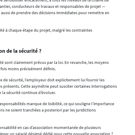
sensibiliser efficacement, à tous les niveaux de la chaîne de
chantier, conducteurs de travaux et responsables de projet —
 aussi de prendre des décisions immédiates pour remettre en
rité à chaque étape du projet, malgré les contraintes
on de la sécurité ?
ité sont clairement prévus par la loi. En revanche, les moyens
fois moins précisément définis.
e de sécurité, l’employeur doit explicitement lui fournir les
s présents. Cette asymétrie peut susciter certaines interrogations
la sécurité continue d’évoluer.
 responsabilités manque de lisibilité, ce qui souligne l’importance
ns ne soient tranchées a posteriori par les juridictions
ponsabilité en cas d’association momentanée de plusieurs
igner un salarié désigné dédié pour cette nouvelle association ?