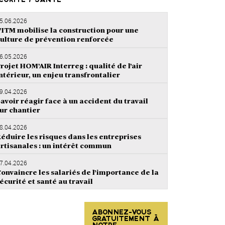
CURITÉ / SANTÉ
5.06.2026
’ITM mobilise la construction pour une
ulture de prévention renforcée
6.05.2026
rojet HOM’AIR Interreg : qualité de l’air
ntérieur, un enjeu transfrontalier
9.04.2026
avoir réagir face à un accident du travail
ur chantier
8.04.2026
éduire les risques dans les entreprises
rtisanales : un intérêt commun
7.04.2026
onvaincre les salariés de l’importance de la
écurité et santé au travail
ABONNEZ-VOUS
GRATUITEMENT À