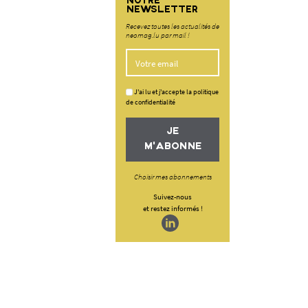
NOTRE
NEWSLETTER
Recevez toutes les actualités de
neomag.lu par mail !
J'ai lu et j'accepte la politique
de confidentialité
JE
M'ABONNE
Choisir mes abonnements
Suivez-nous
et restez informés !