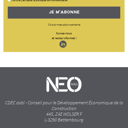
J'ai lu et j'accepte la politique de confidentialité
JE M'ABONNE
Choisir mes abonnements
Suivez-nous
et restez informés !
CDEC asbl - Conseil pour le Développement Économique de la
Construction
445, ZAE WOLSER F
L-3290 Bettembourg