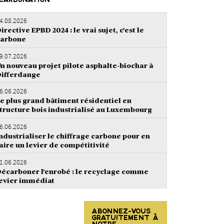
CARBONATION
4.08.2026
irective EPBD 2024 : le vrai sujet, c’est le
carbone
9.07.2026
n nouveau projet pilote asphalte-biochar à
ifferdange
6.06.2026
e plus grand bâtiment résidentiel en
tructure bois industrialisé au Luxembourg
6.06.2026
ndustrialiser le chiffrage carbone pour en
aire un levier de compétitivité
1.06.2026
écarboner l’enrobé : le recyclage comme
evier immédiat
ABONNEZ-VOUS
GRATUITEMENT À