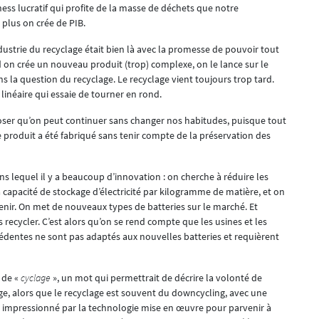
ness lucratif qui profite de la masse de déchets que notre
 plus on crée de PIB.
dustrie du recyclage était bien là avec la promesse de pouvoir tout
ord on crée un nouveau produit (trop) complexe, on le lance sur le
 la question du recyclage. Le recyclage vient toujours trop tard.
 linéaire qui essaie de tourner en rond.
pposer qu’on peut continuer sans changer nos habitudes, puisque tout
le produit a été fabriqué sans tenir compte de la préservation des
s lequel il y a beaucoup d’innovation : on cherche à réduire les
a capacité de stockage d’électricité par kilogramme de matière, et on
nir. On met de nouveaux types de batteries sur le marché. Et
cycler. C’est alors qu’on se rend compte que les usines et les
cédentes ne sont pas adaptés aux nouvelles batteries et requièrent
 de «
cyclage
», un mot qui permettrait de décrire la volonté de
ge, alors que le recyclage est souvent du downcycling, avec une
 fois impressionné par la technologie mise en œuvre pour parvenir à