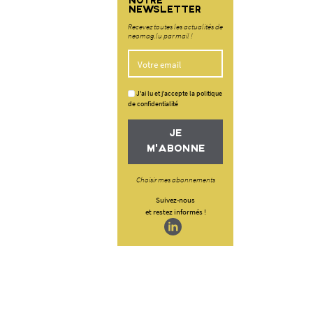
NOTRE
NEWSLETTER
Recevez toutes les actualités de
neomag.lu par mail !
J'ai lu et j'accepte la politique
de confidentialité
JE
M'ABONNE
Choisir mes abonnements
Suivez-nous
et restez informés !