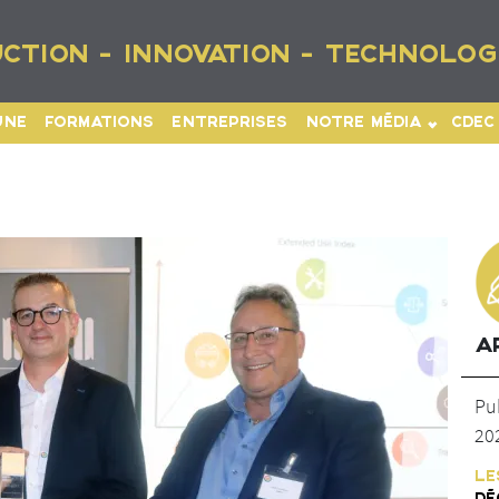
CTION - INNOVATION - TECHNOLOG
UNE
FORMATIONS
ENTREPRISES
NOTRE MÉDIA
CDEC
A
Pu
20
LE