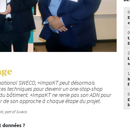
DÉ
0
D
0
U
D
2
L
s
age
1
I
ernational SWECO, +ImpaKT peut désormais
f
ces techniques pour devenir un one-stop-shop
0
g du bâtiment. +ImpaKT ne renie pas son ADN pour
D
ur de son approche à chaque étape du projet.
l
kt, part of Sweco
et données ?