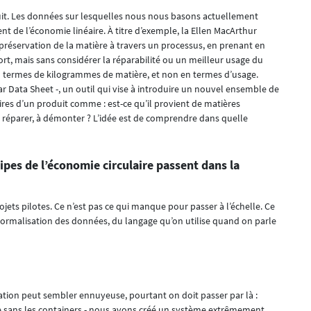
roduit. Les données sur lesquelles nous nous basons actuellement
nt de l’économie linéaire. À titre d’exemple, la Ellen MacArthur
 préservation de la matière à travers un processus, en prenant en
rt, mais sans considérer la réparabilité ou un meilleur usage du
’en termes de kilogrammes de matière, et non en termes d’usage.
r Data Sheet -, un outil qui vise à introduire un nouvel ensemble de
aires d’un produit comme : est-ce qu’il provient de matières
e à réparer, à démonter ? L’idée est de comprendre dans quelle
ipes de l’économie circulaire passent dans la
jets pilotes. Ce n’est pas ce qui manque pour passer à l’échelle. Ce
 normalisation des données, du langage qu’on utilise quand on parle
isation peut sembler ennuyeuse, pourtant on doit passer par là :
que sans les containers - nous avons créé un système extrêmement