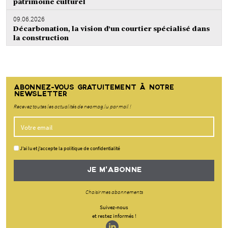
patrimoine culturel
09.06.2026
Décarbonation, la vision d’un courtier spécialisé dans
la construction
ABONNEZ-VOUS GRATUITEMENT À NOTRE
NEWSLETTER
Recevez toutes les actualités de neomag.lu par mail !
J'ai lu et j'accepte la politique de confidentialité
JE M'ABONNE
Choisir mes abonnements
Suivez-nous
et restez informés !